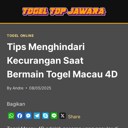
Skip
to
content
TOGEL ONLINE
Tips Menghindari
Kecurangan Saat
Bermain Togel Macau 4D
By
Andre
08/05/2025
Bagikan
W
F
M
T
S
L
X
Share
h
a
e
e
k
i