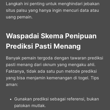
Langkah ini penting untuk menghindari jebakan
situs palsu yang hanya ingin mencuri data atau
uang pemain.
Waspadai Skema Penipuan
Prediksi Pasti Menang
Banyak pemain tergoda dengan tawaran prediksi
pasti menang dari oknum yang mengaku ahli.
Faktanya, tidak ada satu pun metode prediksi
yang bisa menjamin kemenangan di togel. Tips
aman:
Gunakan prediksi sebagai referensi, bukan
patokan mutlak.