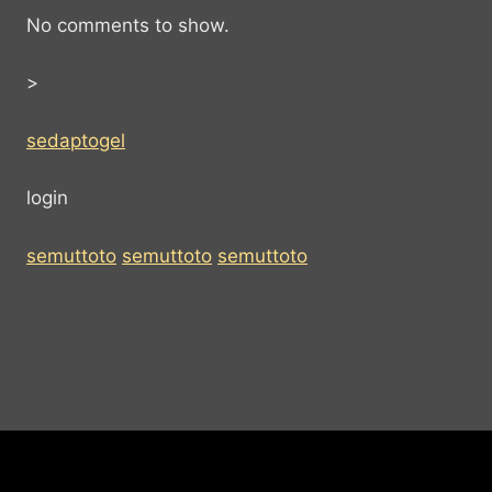
No comments to show.
>
sedaptogel
login
semuttoto
semuttoto
semuttoto
© 2026
TOGEL TOP JAWARA