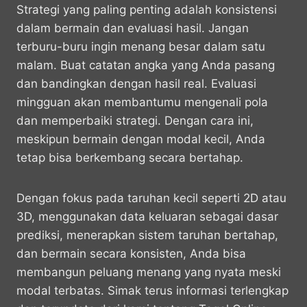
Strategi yang paling penting adalah konsistensi
dalam bermain dan evaluasi hasil. Jangan
terburu-buru ingin menang besar dalam satu
malam. Buat catatan angka yang Anda pasang
dan bandingkan dengan hasil real. Evaluasi
mingguan akan membantumu mengenali pola
dan memperbaiki strategi. Dengan cara ini,
meskipun bermain dengan modal kecil, Anda
tetap bisa berkembang secara bertahap.
Dengan fokus pada taruhan kecil seperti 2D atau
3D, menggunakan data keluaran sebagai dasar
prediksi, menerapkan sistem taruhan bertahap,
dan bermain secara konsisten, Anda bisa
membangun peluang menang yang nyata meski
modal terbatas. Simak terus informasi terlengkap