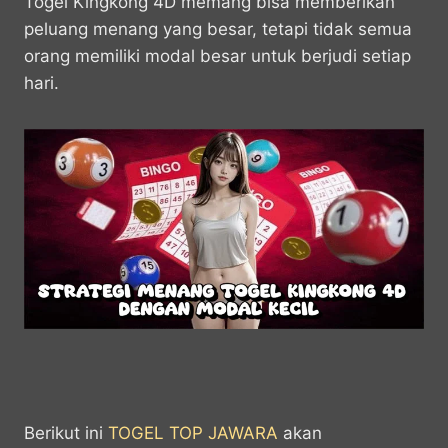
a
c
s
l
y
n
Togel Kingkong 4D memang bisa memberikan
t
e
s
e
p
e
peluang menang yang besar, tetapi tidak semua
s
b
e
g
e
orang memiliki modal besar untuk berjudi setiap
A
o
n
r
hari.
p
o
g
a
p
k
e
m
r
Berikut ini
TOGEL TOP JAWARA
akan