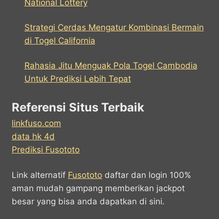
National Lottery
Strategi Cerdas Mengatur Kombinasi Bermain
di Togel California
Rahasia Jitu Menguak Pola Togel Cambodia
Untuk Prediksi Lebih Tepat
Referensi Situs Terbaik
linkfuso.com
data hk 4d
Prediksi Fusototo
Link alternatif
Fusototo
daftar dan login 100%
aman mudah gampang memberikan jackpot
besar yang bisa anda dapatkan di sini.