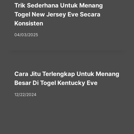
Trik Sederhana Untuk Menang
Togel New Jersey Eve Secara
Konsisten
04/03/2025
Cara Jitu Terlengkap Untuk Menang
Besar Di Togel Kentucky Eve
12/22/2024