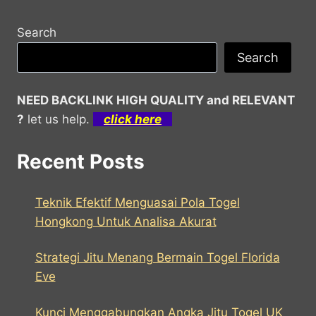
Search
Search
NEED BACKLINK HIGH QUALITY and RELEVANT
?
let us help.
click here
Recent Posts
Teknik Efektif Menguasai Pola Togel
Hongkong Untuk Analisa Akurat
Strategi Jitu Menang Bermain Togel Florida
Eve
Kunci Menggabungkan Angka Jitu Togel UK