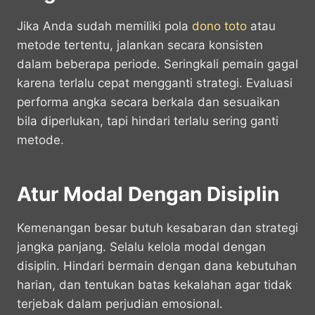
Jika Anda sudah memiliki pola
dono toto
atau
metode tertentu, jalankan secara konsisten
dalam beberapa periode. Seringkali pemain gagal
karena terlalu cepat mengganti strategi. Evaluasi
performa angka secara berkala dan sesuaikan
bila diperlukan, tapi hindari terlalu sering ganti
metode.
Atur Modal Dengan Disiplin
Kemenangan besar butuh kesabaran dan strategi
jangka panjang. Selalu kelola modal dengan
disiplin. Hindari bermain dengan dana kebutuhan
harian, dan tentukan batas kekalahan agar tidak
terjebak dalam perjudian emosional.