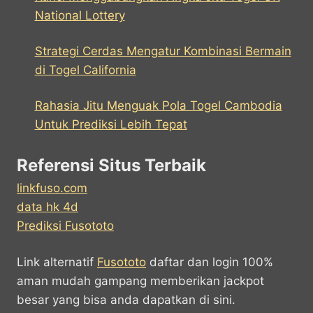
National Lottery
Strategi Cerdas Mengatur Kombinasi Bermain
di Togel California
Rahasia Jitu Menguak Pola Togel Cambodia
Untuk Prediksi Lebih Tepat
Referensi Situs Terbaik
linkfuso.com
data hk 4d
Prediksi Fusototo
Link alternatif
Fusototo
daftar dan login 100%
aman mudah gampang memberikan jackpot
besar yang bisa anda dapatkan di sini.