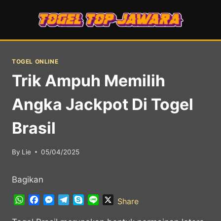
Skip
to
content
TOGEL ONLINE
Trik Ampuh Memilih
Angka Jackpot Di Togel
Brasil
By
Lie
05/04/2025
Bagikan
W
F
M
T
S
L
X
Share
h
a
e
e
k
i