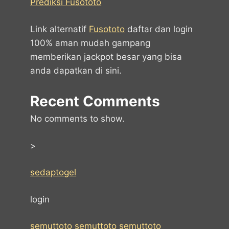
Prediksi Fusototo
Link alternatif
Fusototo
daftar dan login
100% aman mudah gampang
memberikan jackpot besar yang bisa
anda dapatkan di sini.
Recent Comments
No comments to show.
>
sedaptogel
login
semuttoto
semuttoto
semuttoto