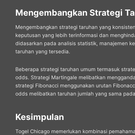
Mengembangkan Strategi Ta
Mengembangkan strategi taruhan yang konsist
keputusan yang lebih terinformasi dan menghindar
didasarkan pada analisis statistik, manajemen 
taruhan yang tersedia.
Beberapa strategi taruhan umum termasuk strategi
odds. Strategi Martingale melibatkan mengganda
strategi Fibonacci menggunakan urutan Fibonacci
odds melibatkan taruhan jumlah yang sama pada
Kesimpulan
Togel Chicago memerlukan kombinasi pemahaman 