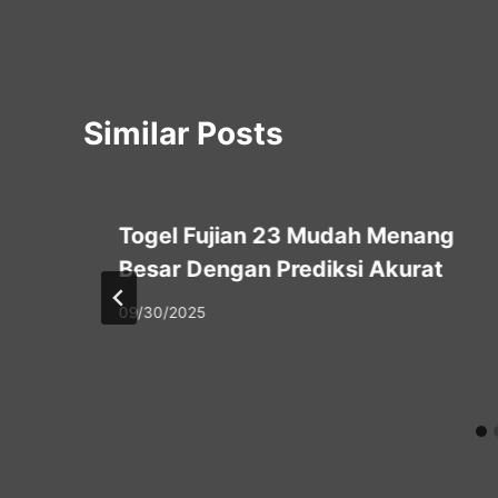
Similar Posts
Togel Fujian 23 Mudah Menang
Besar Dengan Prediksi Akurat
09/30/2025