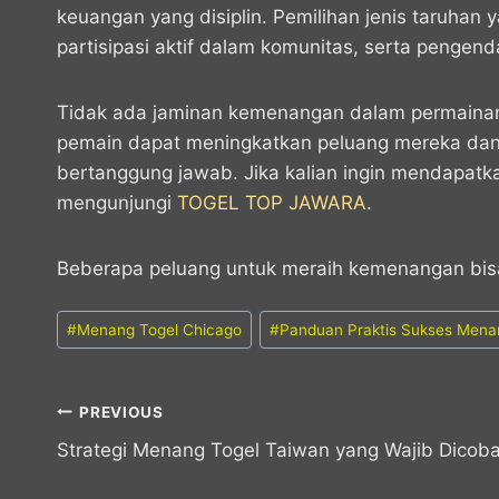
keuangan yang disiplin. Pemilihan jenis taruhan
partisipasi aktif dalam komunitas, serta pengend
Tidak ada jaminan kemenangan dalam permainan i
pemain dapat meningkatkan peluang mereka dan
bertanggung jawab. Jika kalian ingin mendapatkan
mengunjungi
TOGEL TOP JAWARA
.
Beberapa peluang untuk meraih kemenangan bisa
Post
#
Menang Togel Chicago
#
Panduan Praktis Sukses Mena
Tags:
Post
PREVIOUS
Strategi Menang Togel Taiwan yang Wajib Dicob
navigation