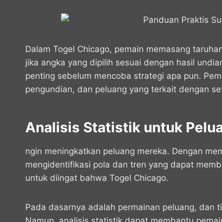
A
o
n
r
p
o
g
a
p
k
e
m
r
Dalam Togel Chicago, pemain memasang taruhan 
jika angka yang dipilih sesuai dengan hasil und
penting sebelum mencoba strategi apa pun. Pem
pengundian, dan peluang yang terkait dengan se
Analisis Statistik untuk Pelu
ngin meningkatkan peluang mereka. Dengan memp
mengidentifikasi pola dan tren yang dapat membe
untuk diingat bahwa Togel Chicago.
Pada dasarnya adalah permainan peluang, dan t
Namun, analisis statistik dapat membantu pemai