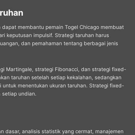
ruhan
en dapat membantu pemain Togel Chicago membuat
i keputusan impulsif. Strategi taruhan harus
keuangan, dan pemahaman tentang berbagai jenis
 Martingale, strategi Fibonacci, dan strategi fixed-
kan taruhan setelah setiap kekalahan, sedangkan
 untuk menentukan ukuran taruhan. Strategi fixed-
 setiap undian.
dasar, analisis statistik yang cermat, manajemen