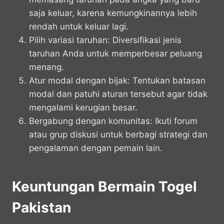
saja keluar, karena kemungkinannya lebih
rendah untuk keluar lagi.
Pilih variasi taruhan: Diversifikasi jenis
taruhan Anda untuk memperbesar peluang
menang.
Atur modal dengan bijak: Tentukan batasan
modal dan patuhi aturan tersebut agar tidak
mengalami kerugian besar.
Bergabung dengan komunitas: Ikuti forum
atau grup diskusi untuk berbagi strategi dan
pengalaman dengan pemain lain.
Keuntungan Bermain Togel
Pakistan