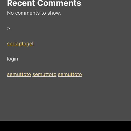
Recent Comments
No comments to show.
>
sedaptogel
login
semuttoto
semuttoto
semuttoto
© 2026
TOGEL TOP JAWARA