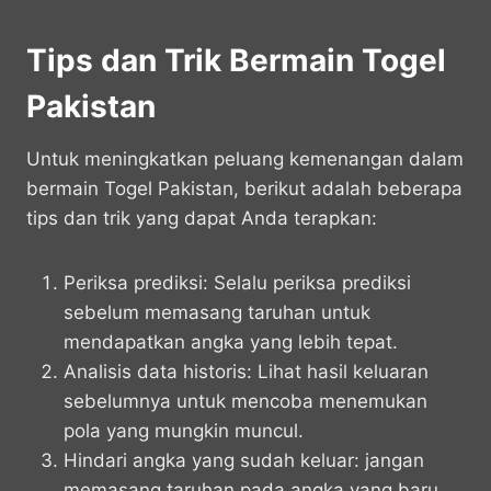
Tips dan Trik Bermain Togel
Pakistan
Untuk meningkatkan peluang kemenangan dalam
bermain Togel Pakistan, berikut adalah beberapa
tips dan trik yang dapat Anda terapkan:
Periksa prediksi: Selalu periksa prediksi
sebelum memasang taruhan untuk
mendapatkan angka yang lebih tepat.
Analisis data historis: Lihat hasil keluaran
sebelumnya untuk mencoba menemukan
pola yang mungkin muncul.
Hindari angka yang sudah keluar: jangan
memasang taruhan pada angka yang baru