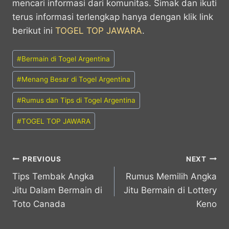
mencari informasi dari komunitas. Simak dan ikuti
terus informasi terlengkap hanya dengan klik link
berikut ini
TOGEL TOP JAWARA
.
Post
#
Bermain di Togel Argentina
Tags:
#
Menang Besar di Togel Argentina
#
Rumus dan Tips di Togel Argentina
#
TOGEL TOP JAWARA
Post
PREVIOUS
NEXT
Tips Tembak Angka
Rumus Memilih Angka
navigation
Jitu Dalam Bermain di
Jitu Bermain di Lottery
Toto Canada
Keno