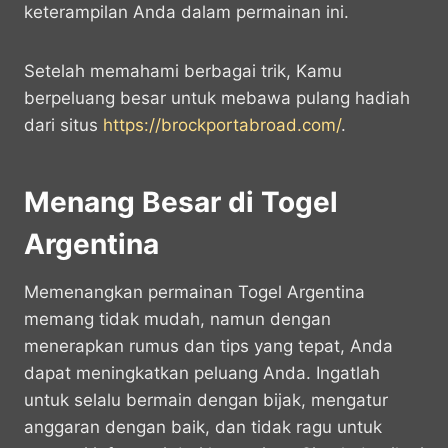
keterampilan Anda dalam permainan ini.
Setelah memahami berbagai trik, Kamu
berpeluang besar untuk mebawa pulang hadiah
dari situs
https://brockportabroad.com/
.
Menang Besar di Togel
Argentina
Memenangkan permainan Togel Argentina
memang tidak mudah, namun dengan
menerapkan rumus dan tips yang tepat, Anda
dapat meningkatkan peluang Anda. Ingatlah
untuk selalu bermain dengan bijak, mengatur
anggaran dengan baik, dan tidak ragu untuk