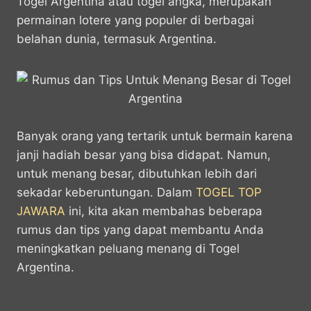
a
c
s
l
y
n
Togel Argentina atau togel angka, merupakan
t
e
s
e
p
e
permainan lotere yang populer di berbagai
s
b
e
g
e
belahan dunia, termasuk Argentina.
A
o
n
r
p
o
g
a
p
k
e
m
r
Banyak orang yang tertarik untuk bermain karena
janji hadiah besar yang bisa didapat. Namun,
untuk menang besar, dibutuhkan lebih dari
sekadar keberuntungan. Dalam
TOGEL TOP
JAWARA
ini, kita akan membahas beberapa
rumus dan tips yang dapat membantu Anda
meningkatkan peluang menang di Togel
Argentina.