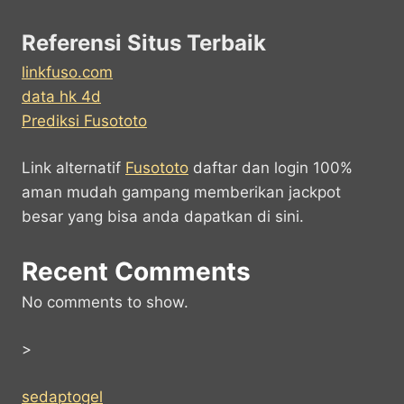
Referensi Situs Terbaik
linkfuso.com
data hk 4d
Prediksi Fusototo
Link alternatif
Fusototo
daftar dan login 100%
aman mudah gampang memberikan jackpot
besar yang bisa anda dapatkan di sini.
Recent Comments
No comments to show.
>
sedaptogel