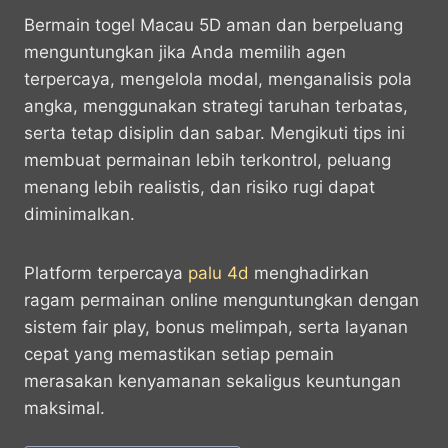
Bermain togel Macau 5D aman dan berpeluang
menguntungkan jika Anda memilih agen
terpercaya, mengelola modal, menganalisis pola
angka, menggunakan strategi taruhan terbatas,
serta tetap disiplin dan sabar. Mengikuti tips ini
membuat permainan lebih terkontrol, peluang
menang lebih realistis, dan risiko rugi dapat
diminimalkan.
Platform terpercaya
palu 4d
menghadirkan
ragam permainan online menguntungkan dengan
sistem fair play, bonus melimpah, serta layanan
cepat yang memastikan setiap pemain
merasakan kenyamanan sekaligus keuntungan
maksimal.