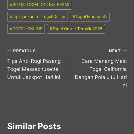
Post
#
SITUS TOGEL ONLINE RESMI
Tags:
#
Tips jackpot di Togel Online
#
Togel Macau 5D
#
TOGEL ONLINE
#
Togel Online Terbaik 2025
Post
PREVIOUS
NEXT
Tips Anti-Rugi Pasang
Cara Menang Main
navigation
Togel Massachusetts
Togel California
Untuk Jackpot Hari Ini
Dengan Pola Jitu Hari
Ini
Similar Posts