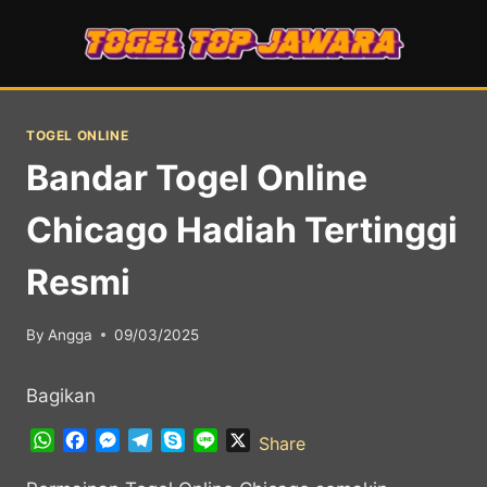
Skip
to
content
TOGEL ONLINE
Bandar Togel Online
Chicago Hadiah Tertinggi
Resmi
By
Angga
09/03/2025
Bagikan
W
F
M
T
S
L
X
Share
h
a
e
e
k
i