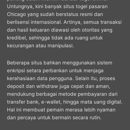
Untungnya, kini banyak situs togel pasaran
Chicago yang sudah berstatus resmi dan
berlisensi internasional. Artinya, semua transaksi
dan hasil keluaran diawasi oleh otoritas yang
kredibel, sehingga tidak ada ruang untuk
kecurangan atau manipulasi.
Beberapa situs bahkan menggunakan sistem
enkripsi setara perbankan untuk menjaga
kerahasiaan data pengguna. Selain itu, proses
deposit dan withdraw juga cepat dan aman,
mendukung berbagai metode pembayaran dari
transfer bank, e-wallet, hingga mata uang digital.
Hal ini membuat pemain merasa lebih nyaman
dan percaya untuk bermain secara rutin.