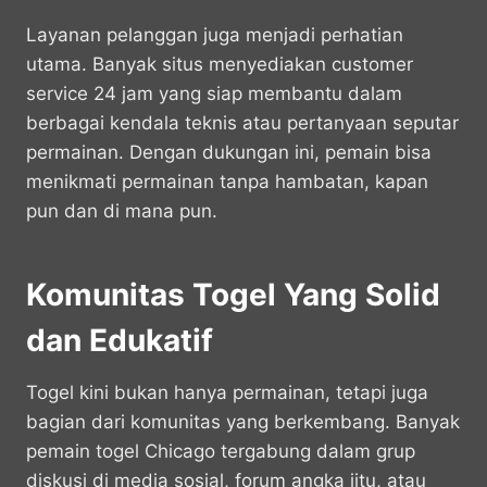
Layanan pelanggan juga menjadi perhatian
utama. Banyak situs menyediakan customer
service 24 jam yang siap membantu dalam
berbagai kendala teknis atau pertanyaan seputar
permainan. Dengan dukungan ini, pemain bisa
menikmati permainan tanpa hambatan, kapan
pun dan di mana pun.
Komunitas Togel Yang Solid
dan Edukatif
Togel kini bukan hanya permainan, tetapi juga
bagian dari komunitas yang berkembang. Banyak
pemain togel Chicago tergabung dalam grup
diskusi di media sosial, forum angka jitu, atau