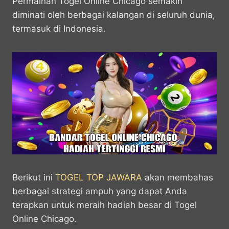
a
c
s
l
y
n
Permainan Togel Online Chicago semakin
t
e
s
e
p
e
diminati oleh berbagai kalangan di seluruh dunia,
s
b
e
g
e
termasuk di Indonesia.
A
o
n
r
p
o
g
a
p
k
e
m
r
Berikut ini
TOGEL TOP JAWARA
akan membahas
berbagai strategi ampuh yang dapat Anda
terapkan untuk meraih hadiah besar di Togel
Online Chicago.