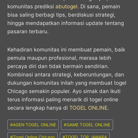
komunitas prediksi
abutogel
. Di sana, pemain
bisa saling berbagi tips, berdiskusi strategi,
hingga mendapatkan informasi update tentang
pasaran terbaru.
Kehadiran komunitas ini membuat pemain, baik
pemula maupun profesional, merasa lebih
percaya diri dan tidak bermain sendirian.
Kombinasi antara strategi, keberuntungan, dan
dukungan komunitas inilah yang membuat togel
Chicago semakin populer. Ayo simak dan ikuti
terus informasi paling menarik di togel online
secara lengkap hanya di
TOGEL ONLINE
.
Post
#
AGEN TOGEL ONLINE
#
GAME TOGEL ONLINE
Tags:
#
Togel Online Chicago
#
TOGEL TOP JAWARA