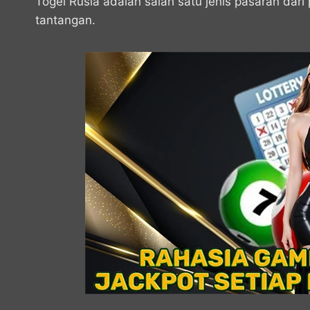
a
c
s
l
y
n
Togel Rusia adalah salah satu jenis pasaran dar
t
e
s
e
p
e
tantangan.
s
b
e
g
e
A
o
n
r
p
o
g
a
p
k
e
m
r