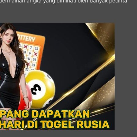
i permainan angka yang diminati oleh banyak pecinta