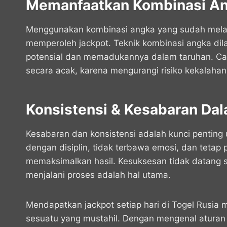
Memanfaatkan Kombinasi An
Menggunakan kombinasi angka yang sudah melalu
memperoleh jackpot. Teknik kombinasi angka d
potensial dan memadukannya dalam taruhan. Cara
secara acak, karena mengurangi risiko kekalahan
Konsistensi & Kesabaran Da
Kesabaran dan konsistensi adalah kunci penting 
dengan disiplin, tidak terbawa emosi, dan tetap
memaksimalkan hasil. Kesuksesan tidak datang s
menjalani proses adalah hal utama.
Mendapatkan jackpot setiap hari di Togel Rusi
sesuatu yang mustahil. Dengan mengenal aturan