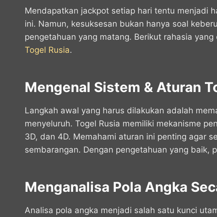
Mendapatkan jackpot setiap hari tentu menjadi h
ini. Namun, kesuksesan bukan hanya soal keberu
pengetahuan yang matang. Berikut rahasia yang 
Togel Rusia
.
Mengenal Sistem & Aturan T
Langkah awal yang harus dilakukan adalah mem
menyeluruh. Togel Rusia memiliki mekanisme pen
3D, dan 4D. Memahami aturan ini penting agar se
sembarangan. Dengan pengetahuan yang baik, pe
Menganalisa Pola Angka Sec
Analisa pola angka menjadi salah satu kunci u