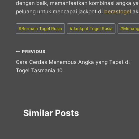
dengan baik, memanfaatkan kombinasi angka yan
peluang untuk mencapai jackpot di
berastogel
aka
Post
#
Bermain Togel Rusia
#
Jackpot Togel Rusia
#
Menang 
Tags:
Post
PREVIOUS
Cara Cerdas Menembus Angka yang Tepat di
navigation
Togel Tasmania 10
Similar Posts