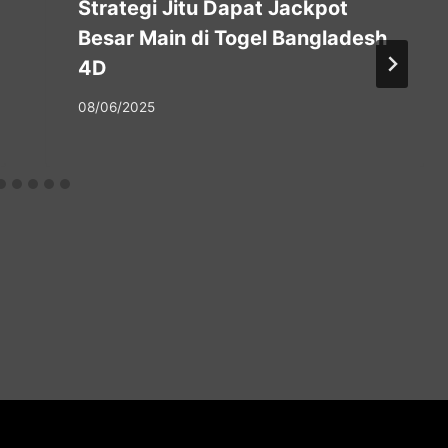
Strategi Jitu Dapat Jackpot
Besar Main di Togel Bangladesh
4D
08/06/2025
© 2026
TOGEL TOP JAWARA