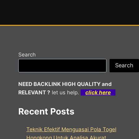
Search
Search
NEED BACKLINK HIGH QUALITY and
RELEVANT ?
let us help.
click here
Recent Posts
Teknik Efektif Menguasai Pola Togel
Hongkong Untuk Analisa Akurat