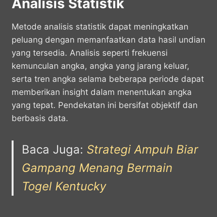
Analisis Statistik
Metode analisis statistik dapat meningkatkan
peluang dengan memanfaatkan data hasil undian
yang tersedia. Analisis seperti frekuensi
kemunculan angka, angka yang jarang keluar,
serta tren angka selama beberapa periode dapat
memberikan insight dalam menentukan angka
yang tepat. Pendekatan ini bersifat objektif dan
berbasis data.
Baca Juga:
Strategi Ampuh Biar
Gampang Menang Bermain
Togel Kentucky