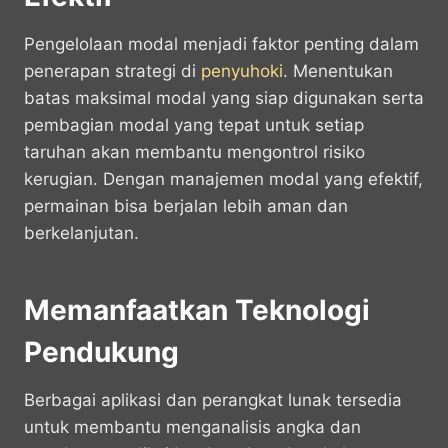
Pengelolaan modal menjadi faktor penting dalam
penerapan strategi di
penyuhoki
. Menentukan
batas maksimal modal yang siap digunakan serta
pembagian modal yang tepat untuk setiap
taruhan akan membantu mengontrol risiko
kerugian. Dengan manajemen modal yang efektif,
permainan bisa berjalan lebih aman dan
berkelanjutan.
Memanfaatkan Teknologi
Pendukung
Berbagai aplikasi dan perangkat lunak tersedia
untuk membantu menganalisis angka dan