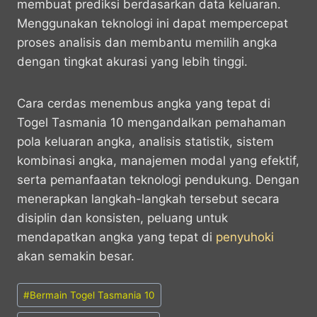
membuat prediksi berdasarkan data keluaran.
Menggunakan teknologi ini dapat mempercepat
proses analisis dan membantu memilih angka
dengan tingkat akurasi yang lebih tinggi.
Cara cerdas menembus angka yang tepat di
Togel Tasmania 10 mengandalkan pemahaman
pola keluaran angka, analisis statistik, sistem
kombinasi angka, manajemen modal yang efektif,
serta pemanfaatan teknologi pendukung. Dengan
menerapkan langkah-langkah tersebut secara
disiplin dan konsisten, peluang untuk
mendapatkan angka yang tepat di
penyuhoki
akan semakin besar.
Post
#
Bermain Togel Tasmania 10
Tags: