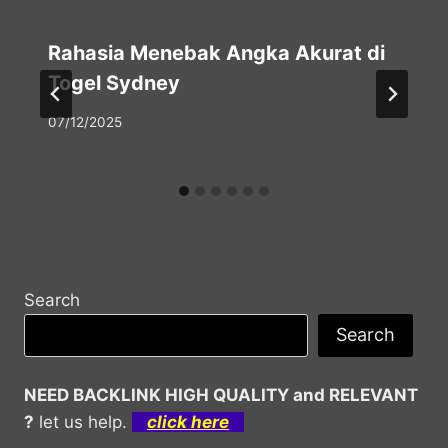
Rahasia Menebak Angka Akurat di
Togel Sydney
07/12/2025
Search
Search
NEED BACKLINK HIGH QUALITY and RELEVANT
?
let us help.
click here