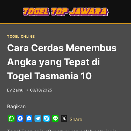
Skip
to
content
TOGEL ONLINE
Cara Cerdas Menembus
Angka yang Tepat di
Togel Tasmania 10
By
Zainul
09/10/2025
Bagikan
W
F
M
T
S
L
X
Share
h
a
e
e
k
i