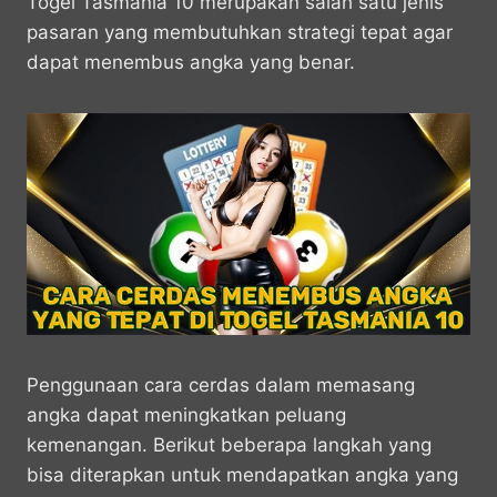
a
c
s
l
y
n
Togel Tasmania 10 merupakan salah satu jenis
t
e
s
e
p
e
pasaran yang membutuhkan strategi tepat agar
s
b
e
g
e
dapat menembus angka yang benar.
A
o
n
r
p
o
g
a
p
k
e
m
r
Penggunaan cara cerdas dalam memasang
angka dapat meningkatkan peluang
kemenangan. Berikut beberapa langkah yang
bisa diterapkan untuk mendapatkan angka yang