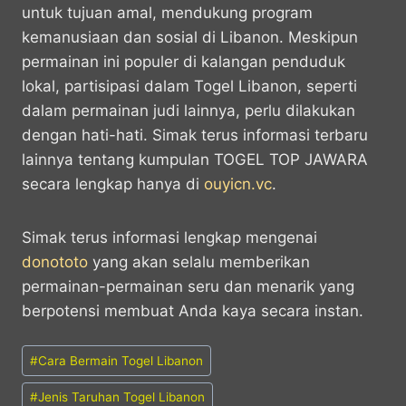
untuk tujuan amal, mendukung program
kemanusiaan dan sosial di Libanon. Meskipun
permainan ini populer di kalangan penduduk
lokal, partisipasi dalam Togel Libanon, seperti
dalam permainan judi lainnya, perlu dilakukan
dengan hati-hati. Simak terus informasi terbaru
lainnya tentang kumpulan TOGEL TOP JAWARA
secara lengkap hanya di
ouyicn.vc
.
Simak terus informasi lengkap mengenai
donototo
yang akan selalu memberikan
permainan-permainan seru dan menarik yang
berpotensi membuat Anda kaya secara instan.
Post
#
Cara Bermain Togel Libanon
Tags:
#
Jenis Taruhan Togel Libanon