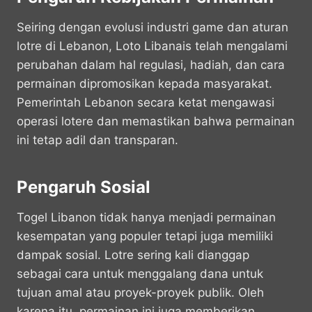
Seiring dengan evolusi industri game dan aturan
lotre di Lebanon, Loto Libanais telah mengalami
perubahan dalam hal regulasi, hadiah, dan cara
permainan dipromosikan kepada masyarakat.
Pemerintah Lebanon secara ketat mengawasi
operasi lotere dan memastikan bahwa permainan
ini tetap adil dan transparan.
Pengaruh Sosial
Togel Libanon tidak hanya menjadi permainan
kesempatan yang populer tetapi juga memiliki
dampak sosial. Lotre sering kali dianggap
sebagai cara untuk menggalang dana untuk
tujuan amal atau proyek-proyek publik. Oleh
karena itu, permainan ini juga memberikan