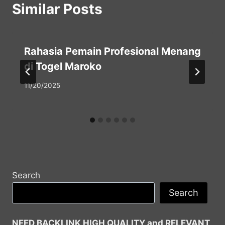
Similar Posts
Rahasia Pemain Profesional Menang
di Togel Maroko
11/20/2025
Search
Search
NEED BACKLINK HIGH QUALITY and RELEVANT