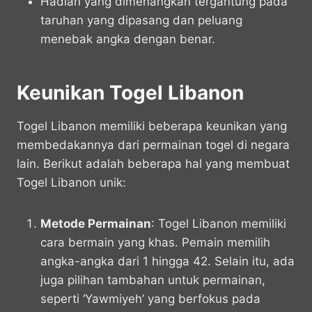
Hadiah yang dimenangkan tergantung pada
taruhan yang dipasang dan peluang
menebak angka dengan benar.
Keunikan Togel Libanon
Togel Libanon memiliki beberapa keunikan yang
membedakannya dari permainan togel di negara
lain. Berikut adalah beberapa hal yang membuat
Togel Libanon unik:
Metode Permainan
: Togel Libanon memiliki
cara bermain yang khas. Pemain memilih
angka-angka dari 1 hingga 42. Selain itu, ada
juga pilihan tambahan untuk permainan,
seperti ‘Yawmiyeh’ yang berfokus pada