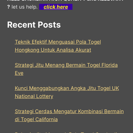
?
let us help.
click here
Recent Posts
Teknik Efektif Menguasai Pola Togel
Hongkong Untuk Analisa Akurat
Strategi Jitu Menang Bermain Togel Florida
Eve
Kunci Menggabungkan Angka Jitu Togel UK
National Lottery
Strategi Cerdas Mengatur Kombinasi Bermain
di Togel California