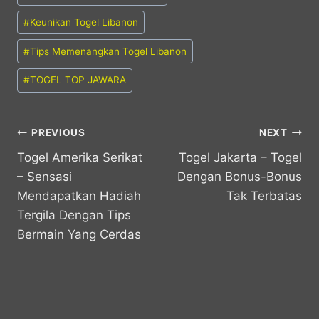
#
Keunikan Togel Libanon
#
Tips Memenangkan Togel Libanon
#
TOGEL TOP JAWARA
Post
PREVIOUS
NEXT
Togel Amerika Serikat
Togel Jakarta – Togel
navigation
– Sensasi
Dengan Bonus-Bonus
Mendapatkan Hadiah
Tak Terbatas
Tergila Dengan Tips
Bermain Yang Cerdas