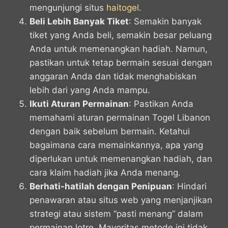
mengunjungi situs
haitogel
.
Beli Lebih Banyak Tiket
: Semakin banyak
tiket yang Anda beli, semakin besar peluang
Anda untuk memenangkan hadiah. Namun,
pastikan untuk tetap bermain sesuai dengan
anggaran Anda dan tidak menghabiskan
lebih dari yang Anda mampu.
Ikuti Aturan Permainan
: Pastikan Anda
memahami aturan permainan Togel Libanon
dengan baik sebelum bermain. Ketahui
bagaimana cara memainkannya, apa yang
diperlukan untuk memenangkan hadiah, dan
cara klaim hadiah jika Anda menang.
Berhati-hatilah dengan Penipuan
: Hindari
penawaran atau situs web yang menjanjikan
strategi atau sistem “pasti menang” dalam
permainan lotre. Mayoritas metode ini tidak