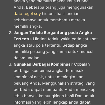
angka yang memiliki makna khusus bagi
Anda. Beberapa orang juga menggunakan
data togel sdy
historis hasil undian
sebelumnya untuk membantu mereka
memilih angka.
Jangan Terlalu Bergantung pada Angka
Tertentu
: Hindari terlalu yakin pada satu set
angka atau pola tertentu. Setiap angka
memiliki peluang yang sama untuk muncul
dalam undian.
Gunakan Berbagai Kombinasi
: Cobalah
berbagai kombinasi angka, termasuk
kombinasi acak, untuk meningkatkan
peluang Anda. Menggunakan strategi yang
berbeda dapat membantu Anda mencakup
lebih banyak kemungkinan hasil.Dan untuk
informasi yang lebih lengkap anda dapat