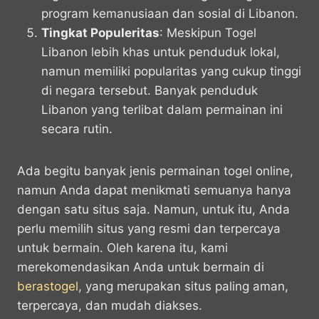
program kemanusiaan dan sosial di Libanon.
Tingkat Populeritas
: Meskipun Togel
Libanon lebih khas untuk penduduk lokal,
namun memiliki popularitas yang cukup tinggi
di negara tersebut. Banyak penduduk
Libanon yang terlibat dalam permainan ini
secara rutin.
Ada begitu banyak jenis permainan togel online,
namun Anda dapat menikmati semuanya hanya
dengan satu situs saja. Namun, untuk itu, Anda
perlu memilih situs yang resmi dan terpercaya
untuk bermain. Oleh karena itu, kami
merekomendasikan Anda untuk bermain di
berastogel
, yang merupakan situs paling aman,
terpercaya, dan mudah diakses.