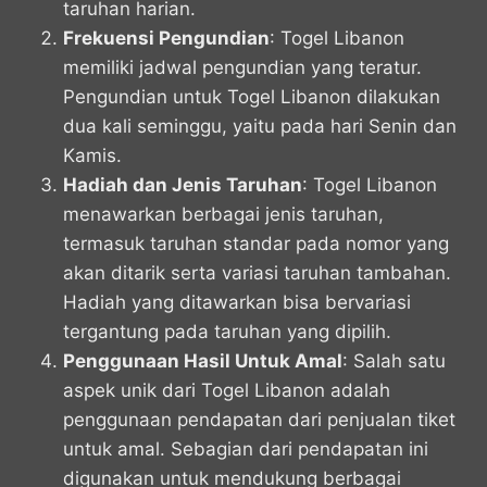
taruhan harian.
Frekuensi Pengundian
: Togel Libanon
memiliki jadwal pengundian yang teratur.
Pengundian untuk Togel Libanon dilakukan
dua kali seminggu, yaitu pada hari Senin dan
Kamis.
Hadiah dan Jenis Taruhan
: Togel Libanon
menawarkan berbagai jenis taruhan,
termasuk taruhan standar pada nomor yang
akan ditarik serta variasi taruhan tambahan.
Hadiah yang ditawarkan bisa bervariasi
tergantung pada taruhan yang dipilih.
Penggunaan Hasil Untuk Amal
: Salah satu
aspek unik dari Togel Libanon adalah
penggunaan pendapatan dari penjualan tiket
untuk amal. Sebagian dari pendapatan ini
digunakan untuk mendukung berbagai