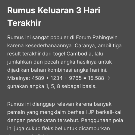
Rumus Keluaran 3 Hari
Terakhir
Rumus ini sangat populer di Forum Pahingwin
karena kesederhanaannya. Caranya, ambil tiga
result terakhir dari togel Cambodia, lalu
jumlahkan dan pecah angka hasilnya untuk
dijadikan bahan kombinasi angka hari ini.
Misalnya: 4589 + 1234 + 9765 = 15.588 →
gunakan angka 1, 5, 8 sebagai basis.
Rumus ini dianggap relevan karena banyak
pemain yang mengklaim berhasil JP berkali-kali
dengan pendekatan tersebut. Penggunaan pola
ini juga cukup fleksibel untuk dicampurkan