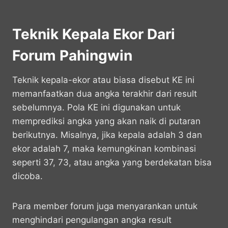
Teknik Kepala Ekor Dari
Forum Pahingwin
Teknik kepala-ekor atau biasa disebut KE ini
memanfaatkan dua angka terakhir dari result
sebelumnya. Pola KE ini digunakan untuk
memprediksi angka yang akan naik di putaran
berikutnya. Misalnya, jika kepala adalah 3 dan
ekor adalah 7, maka kemungkinan kombinasi
seperti 37, 73, atau angka yang berdekatan bisa
dicoba.
Para member forum juga menyarankan untuk
menghindari pengulangan angka result