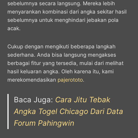
sebelumnya secara langsung. Mereka lebih
menyarankan kombinasi dari angka sekitar hasil
sebelumnya untuk menghindari jebakan pola
acak.
Cukup dengan mengikuti beberapa langkah
sederhana. Anda bisa langsung mengakses
berbagai fitur yang tersedia, mulai dari melihat
hasil keluaran angka. Oleh karena itu, kami
merekomendasikan
pajerototo
.
Baca Juga:
Cara Jitu Tebak
Angka Togel Chicago Dari Data
Forum Pahingwin