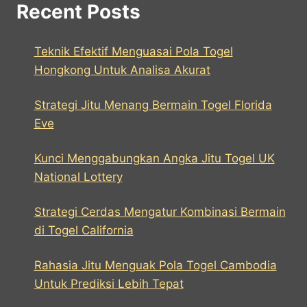
Recent Posts
Teknik Efektif Menguasai Pola Togel
Hongkong Untuk Analisa Akurat
Strategi Jitu Menang Bermain Togel Florida
Eve
Kunci Menggabungkan Angka Jitu Togel UK
National Lottery
Strategi Cerdas Mengatur Kombinasi Bermain
di Togel California
Rahasia Jitu Menguak Pola Togel Cambodia
Untuk Prediksi Lebih Tepat