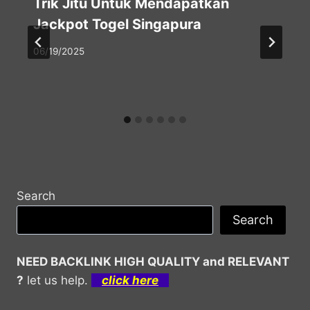
Trik Jitu Untuk Mendapatkan
Jackpot Togel Singapura
06/19/2025
Search
Search
NEED BACKLINK HIGH QUALITY and RELEVANT
?
let us help.
click here