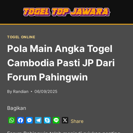
Skip
to
content
TOGEL ONLINE
Pola Main Angka Togel
Cambodia Pasti JP Dari
Forum Pahingwin
By
Randian
06/09/2025
Bagikan
W
F
M
T
S
L
X
Share
h
a
e
e
k
i