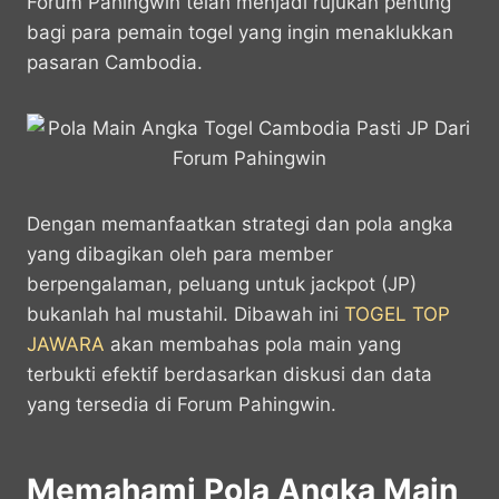
a
c
s
l
y
n
Forum Pahingwin telah menjadi rujukan penting
t
e
s
e
p
e
bagi para pemain togel yang ingin menaklukkan
s
b
e
g
e
pasaran Cambodia.
A
o
n
r
p
o
g
a
p
k
e
m
r
Dengan memanfaatkan strategi dan pola angka
yang dibagikan oleh para member
berpengalaman, peluang untuk jackpot (JP)
bukanlah hal mustahil. Dibawah ini
TOGEL TOP
JAWARA
akan membahas pola main yang
terbukti efektif berdasarkan diskusi dan data
yang tersedia di Forum Pahingwin.
Memahami Pola Angka Main