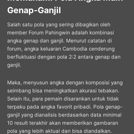
Genap-Ganjil
Salah satu pola yang sering dibagikan oleh
member Forum Pahingwin adalah kombinasi
angka genap dan ganjil. Menurut catatan di
forum, angka keluaran Cambodia cenderung
berfluktuasi dengan pola 2:2 antara genap dan
ganjil.
Maka, menyusun angka dengan komposisi yang
seimbang bisa meningkatkan akurasi tebakan.
Selain itu, para pemain disarankan untuk tidak
terpaku pada angka favorit pribadi. Pola genap-
ganjil yang dianalisis berdasarkan data minimal
10 result terakhir akan memberikan gambaran
pola yang lebih aktual dan bisa diandalkan.