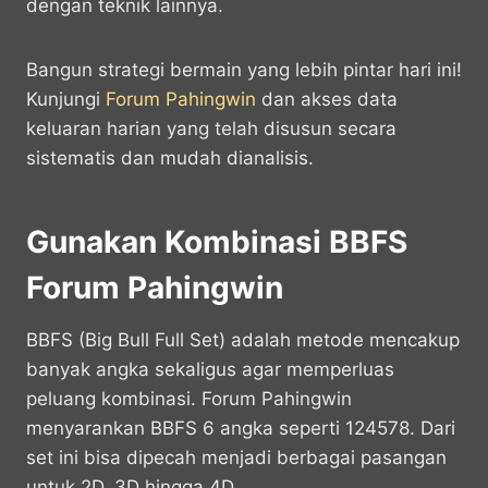
dengan teknik lainnya.
Bangun strategi bermain yang lebih pintar hari ini!
Kunjungi
Forum Pahingwin
dan akses data
keluaran harian yang telah disusun secara
sistematis dan mudah dianalisis.
Gunakan Kombinasi BBFS
Forum Pahingwin
BBFS (Big Bull Full Set) adalah metode mencakup
banyak angka sekaligus agar memperluas
peluang kombinasi. Forum Pahingwin
menyarankan BBFS 6 angka seperti 124578. Dari
set ini bisa dipecah menjadi berbagai pasangan
untuk 2D, 3D hingga 4D.