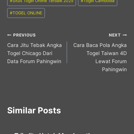
#
Situs Togel Online Terbaik 2025
#
Togel Cambodia
#
TOGEL ONLINE
Post
PREVIOUS
NEXT
Cara Jitu Tebak Angka
Cara Baca Pola Angka
navigation
Togel Chicago Dari
Togel Taiwan 4D
Data Forum Pahingwin
Lewat Forum
Pahingwin
Similar Posts