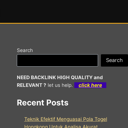
Search
Search
NEED BACKLINK HIGH QUALITY and
RELEVANT ?
let us help.
click here
Recent Posts
Teknik Efektif Menguasai Pola Togel
Hongkong Untuk Analisa Akurat