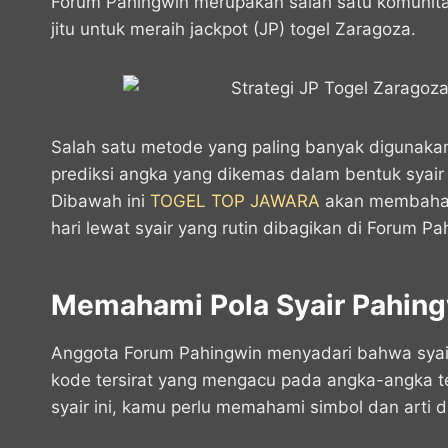
a
c
s
l
y
n
Forum Pahingwin merupakan salah satu komunitas
t
e
s
e
p
e
jitu untuk meraih jackpot (JP) togel Zaragoza.
s
b
e
g
e
A
o
n
r
p
o
g
a
p
k
e
m
r
Salah satu metode yang paling banyak digunakan
prediksi angka yang dikemas dalam bentuk syair
Dibawah ini
TOGEL TOP JAWARA
akan membahas 
hari lewat syair yang rutin dibagikan di Forum Pa
Memahami Pola Syair Pahin
Anggota Forum Pahingwin menyadari bahwa syair
kode tersirat yang mengacu pada angka-angka t
syair ini, kamu perlu memahami simbol dan arti d