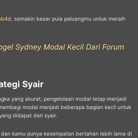
tab4d
, semakin besar pula peluangmu untuk meraih
ogel Sydney Modal Kecil Dari Forum
tegi Syair
gka yang akurat, pengelolaan modal tetap menjadi
membagi modal menjadi beberapa bagian kecil untuk
ang didapat dari syair.
sir dan kamu punya kesempatan bertahan lebih lama di