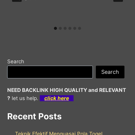
Search
Search
NEED BACKLINK HIGH QUALITY and RELEVANT
?
let us help.
click here
Recent Posts
Teknik Efektif Menguasai Pola Togel