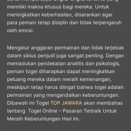
memiliki makna khusus bagi mereka. Untuk
meningkatkan keberhasilan, disarankan agar
para pemain tetap disiplin dan tidak terpengaruh
oleh emosi.
Mengatur anggaran permainan dan tidak terjebak
dalam siklus penjudi juga sangat penting. Dengan
memadukan pendekatan analitis dan psikologis,
pemain togel diharapkan dapat meningkatkan
peluang mereka dalam meraih kemenangan,
meskipun tetap harus diingat bahwa togel adalah
permainan yang mengandalkan keberuntungan.
Dibawah ini Togel
TOP JAWARA
akan membahas
tentang Togel Online – Pasaran Terbaik Untuk
Meraih Keberuntungan Hari Ini.