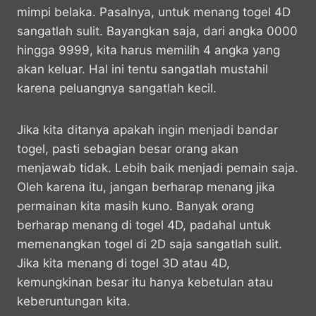
mimpi belaka. Pasalnya, untuk menang togel 4D
sangatlah sulit. Bayangkan saja, dari angka 0000
hingga 9999, kita harus memilih 4 angka yang
akan keluar. Hal ini tentu sangatlah mustahil
karena peluangnya sangatlah kecil.
Jika kita ditanya apakah ingin menjadi bandar
togel, pasti sebagian besar orang akan
menjawab tidak. Lebih baik menjadi pemain saja.
Oleh karena itu, jangan berharap menang jika
permainan kita masih kuno. Banyak orang
berharap menang di togel 4D, padahal untuk
memenangkan togel di 2D saja sangatlah sulit.
Jika kita menang di togel 3D atau 4D,
kemungkinan besar itu hanya kebetulan atau
keberuntungan kita.