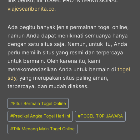
link berikut ini TOGEL PRO INTERNASIONAL
viajescaribenita.co.
Ada begitu banyak jenis permainan togel online,
namun Anda dapat menikmati semuanya hanya
dengan satu situs saja. Namun, untuk itu, Anda
perlu memilih situs yang resmi dan terpercaya
untuk bermain. Oleh karena itu, kami
merekomendasikan Anda untuk bermain di
togel
sdy
, yang merupakan situs paling aman,
terpercaya, dan mudah diakses.
Post
#
Fitur Bermain Togel Online
Tags:
#
Prediksi Angka Togel Hari Ini
#
TOGEL TOP JAWARA
#
Trik Menang Main Togel Online