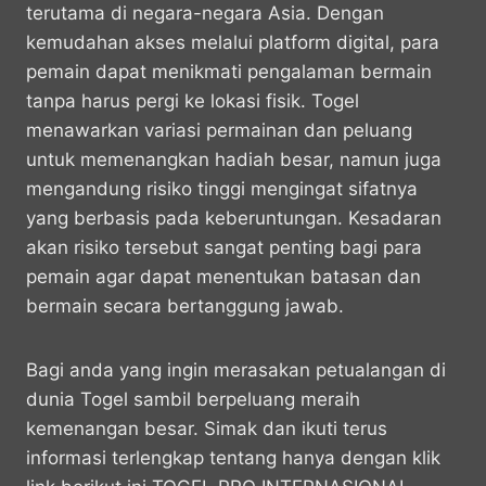
terutama di negara-negara Asia. Dengan
kemudahan akses melalui platform digital, para
pemain dapat menikmati pengalaman bermain
tanpa harus pergi ke lokasi fisik. Togel
menawarkan variasi permainan dan peluang
untuk memenangkan hadiah besar, namun juga
mengandung risiko tinggi mengingat sifatnya
yang berbasis pada keberuntungan. Kesadaran
akan risiko tersebut sangat penting bagi para
pemain agar dapat menentukan batasan dan
bermain secara bertanggung jawab.
Bagi anda yang ingin merasakan petualangan di
dunia Togel sambil berpeluang meraih
kemenangan besar. Simak dan ikuti terus
informasi terlengkap tentang hanya dengan klik