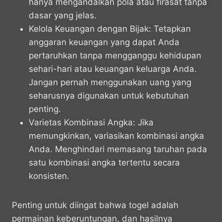
hanya mengandalkan pola atau firasat tanpa
dasar yang jelas.
Kelola Keuangan dengan Bijak: Tetapkan
anggaran keuangan yang dapat Anda
pertaruhkan tanpa mengganggu kehidupan
sehari-hari atau keuangan keluarga Anda.
Jangan pernah menggunakan uang yang
seharusnya digunakan untuk kebutuhan
penting.
Varietas Kombinasi Angka: Jika
memungkinkan, variasikan kombinasi angka
Anda. Menghindari memasang taruhan pada
satu kombinasi angka tertentu secara
konsisten.
Penting untuk diingat bahwa togel adalah
permainan keberuntungan, dan hasilnya