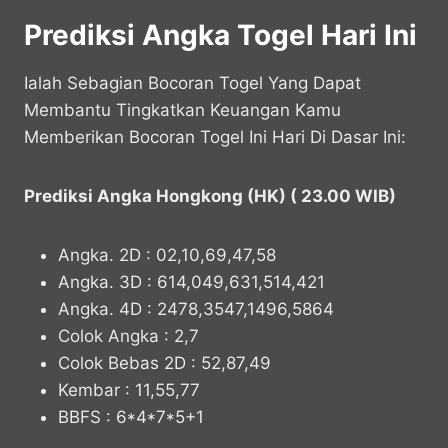
Prediksi Angka Togel Hari Ini
Ialah Sebagian Bocoran Togel Yang Dapat
Membantu Tingkatkan Keuangan Kamu
Memberikan Bocoran Togel Ini Hari Di Dasar Ini:
Prediksi Angka Hongkong (HK) ( 23.00 WIB)
Angka. 2D : 02,10,69,47,58
Angka. 3D : 614,049,631,514,421
Angka. 4D : 2478,3547,1496,5864
Colok Angka : 2,7
Colok Bebas 2D : 52,87,49
Kembar : 11,55,77
BBFS : 6*4*7*5+1