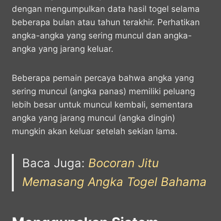
dengan mengumpulkan data hasil togel selama
beberapa bulan atau tahun terakhir. Perhatikan
angka-angka yang sering muncul dan angka-
angka yang jarang keluar.
Beberapa pemain percaya bahwa angka yang
sering muncul (angka panas) memiliki peluang
lebih besar untuk muncul kembali, sementara
angka yang jarang muncul (angka dingin)
mungkin akan keluar setelah sekian lama.
Baca Juga:
Bocoran Jitu
Memasang Angka Togel Bahama