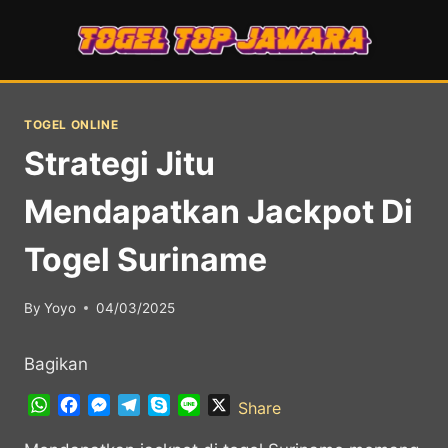
Skip
to
content
TOGEL ONLINE
Strategi Jitu
Mendapatkan Jackpot Di
Togel Suriname
By
Yoyo
04/03/2025
Bagikan
W
F
M
T
S
L
X
Share
h
a
e
e
k
i