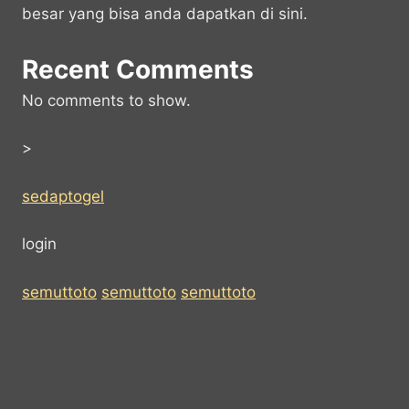
besar yang bisa anda dapatkan di sini.
Recent Comments
No comments to show.
>
sedaptogel
login
semuttoto
semuttoto
semuttoto