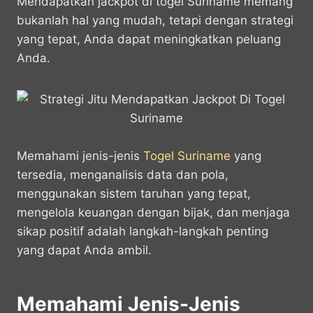
a
c
s
l
y
n
Mendapatkan jackpot di togel Suriname memang
t
e
s
e
p
e
bukanlah hal yang mudah, tetapi dengan strategi
s
b
e
g
e
yang tepat, Anda dapat meningkatkan peluang
A
o
n
r
Anda.
p
o
g
a
p
k
e
m
r
Memahami jenis-jenis
Togel Suriname
yang
tersedia, menganalisis data dan pola,
menggunakan sistem taruhan yang tepat,
mengelola keuangan dengan bijak, dan menjaga
sikap positif adalah langkah-langkah penting
yang dapat Anda ambil.
Memahami Jenis-Jenis