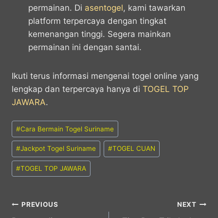
permainan. Di
asentogel
, kami tawarkan
platform terpercaya dengan tingkat
kemenangan tinggi. Segera mainkan
permainan ini dengan santai.
Ikuti terus informasi mengenai togel online yang
lengkap dan terpercaya hanya di
TOGEL TOP
JAWARA
.
Post
#
Cara Bermain Togel Suriname
Tags:
#
Jackpot Togel Suriname
#
TOGEL CUAN
#
TOGEL TOP JAWARA
Post
PREVIOUS
NEXT