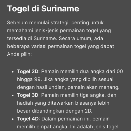
Togel di Suriname
Sebelum memulai strategi, penting untuk
memahami jenis-jenis permainan togel yang
tersedia di Suriname. Secara umum, ada
beberapa variasi permainan togel yang dapat
Anda pilih:
Togel 2D
: Pemain memilih dua angka dari 00
hingga 99. Jika angka yang dipilih sesuai
dengan hasil undian, pemain akan menang.
Togel 3D
: Pemain memilih tiga angka, dan
hadiah yang ditawarkan biasanya lebih
besar dibandingkan dengan 2D.
Togel 4D
: Dalam permainan ini, pemain
memilih empat angka. Ini adalah jenis togel