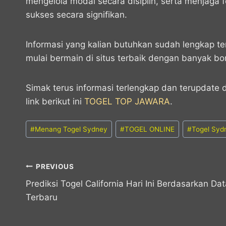
mengelola modal secara disiplin, serta menjaga
sukses secara signifikan.
Informasi yang kalian butuhkan sudah lengkap te
mulai bermain di situs terbaik dengan banyak bon
Simak terus informasi terlengkap dan terupdate 
link berikut ini
TOGEL TOP JAWARA
.
Post
#
Menang Togel Sydney
#
TOGEL ONLINE
#
Togel Syd
Tags:
Post
PREVIOUS
Prediksi Togel California Hari Ini Berdasarkan Da
navigation
Terbaru