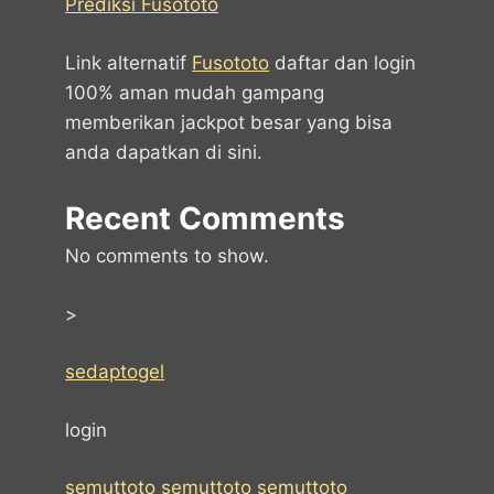
Prediksi Fusototo
Link alternatif
Fusototo
daftar dan login
100% aman mudah gampang
memberikan jackpot besar yang bisa
anda dapatkan di sini.
Recent Comments
No comments to show.
>
sedaptogel
login
semuttoto
semuttoto
semuttoto