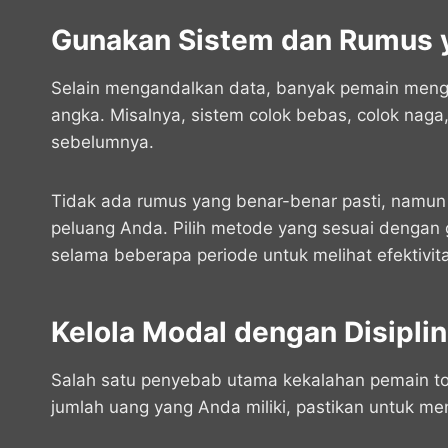
Gunakan Sistem dan Rumus y
Selain mengandalkan data, banyak pemain mengg
angka. Misalnya, sistem colok bebas, colok naga
sebelumnya.
Tidak ada rumus yang benar-benar pasti, namun 
peluang Anda. Pilih metode yang sesuai dengan
selama beberapa periode untuk melihat efektivit
Kelola Modal dengan Disiplin
Salah satu penyebab utama kekalahan pemain t
jumlah uang yang Anda miliki, pastikan untuk me