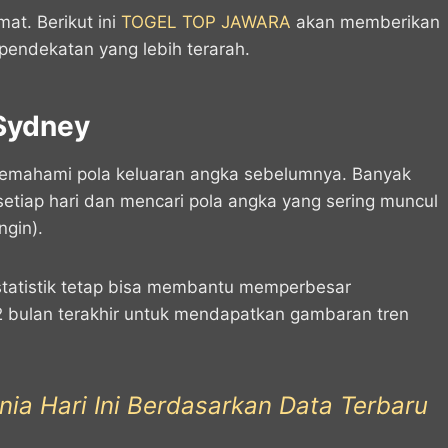
mat. Berikut ini
TOGEL TOP JAWARA
akan memberikan
endekatan yang lebih terarah.
 Sydney
mahami pola keluaran angka sebelumnya. Banyak
etiap hari dan mencari pola angka yang sering muncul
ngin).
statistik tetap bisa membantu memperbesar
 bulan terakhir untuk mendapatkan gambaran tren
rnia Hari Ini Berdasarkan Data Terbaru