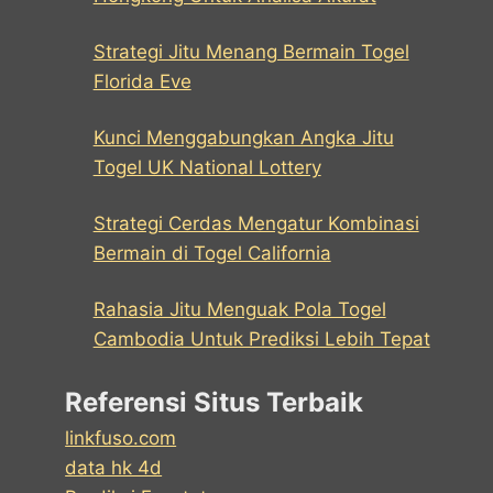
Strategi Jitu Menang Bermain Togel
Florida Eve
Kunci Menggabungkan Angka Jitu
Togel UK National Lottery
Strategi Cerdas Mengatur Kombinasi
Bermain di Togel California
Rahasia Jitu Menguak Pola Togel
Cambodia Untuk Prediksi Lebih Tepat
Referensi Situs Terbaik
linkfuso.com
data hk 4d