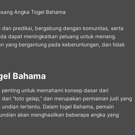
s dan prediksi, bergabung dengan komunitas, serta
da dapat meningkatkan peluang untuk menang.
an yang bergantung pada keberuntungan, dan tidak
gel Bahama
 penting untuk memahami konsep dasar dari
n dari “toto gelap,” dan merupakan permainan judi yang
a undian tertentu. Dalam togel Bahama, pemain
p undian akan menghasilkan beberapa angka yang