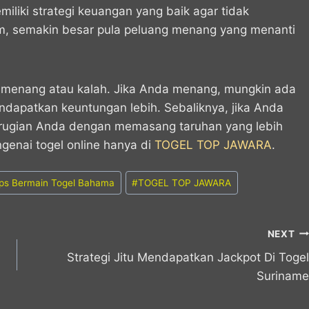
iliki strategi keuangan yang baik agar tidak
m, semakin besar pula peluang menang yang menanti
t menang atau kalah. Jika Anda menang, mungkin ada
dapatkan keuntungan lebih. Sebaliknya, jika Anda
rugian Anda dengan memasang taruhan yang lebih
ngenai togel online hanya di
TOGEL TOP JAWARA
.
ips Bermain Togel Bahama
#
TOGEL TOP JAWARA
NEXT
Strategi Jitu Mendapatkan Jackpot Di Togel
Suriname