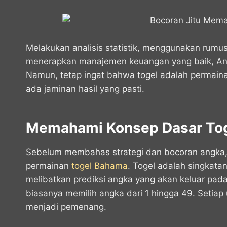
A
o
n
r
p
o
g
a
p
k
e
m
r
Melakukan analisis statistik, menggunakan rumu
menerapkan manajemen keuangan yang baik, An
Namun, tetap ingat bahwa togel adalah permain
ada jaminan hasil yang pasti.
Memahami Konsep Dasar To
Sebelum membahas strategi dan bocoran angka,
permainan
togel Bahama
. Togel adalah singkata
melibatkan prediksi angka yang akan keluar pad
biasanya memilih angka dari 1 hingga 49. Setia
menjadi pemenang.