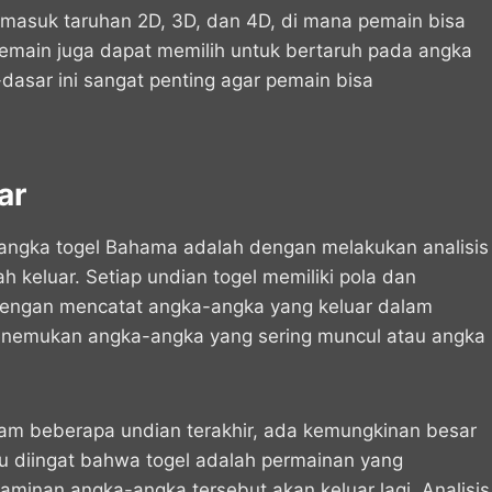
termasuk taruhan 2D, 3D, dan 4D, di mana pemain bisa
Pemain juga dapat memilih untuk bertaruh pada angka
asar ini sangat penting agar pemain bisa
ar
n angka togel Bahama adalah dengan melakukan analisis
 keluar. Setiap undian togel memiliki pola dan
. Dengan mencatat angka-angka yang keluar dalam
nemukan angka-angka yang sering muncul atau angka
alam beberapa undian terakhir, ada kemungkinan besar
lu diingat bahwa togel adalah permainan yang
minan angka-angka tersebut akan keluar lagi. Analisis