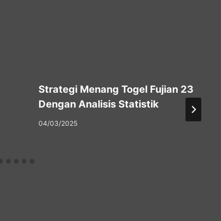
Strategi Menang Togel Fujian 23
Dengan Analisis Statistik
04/03/2025