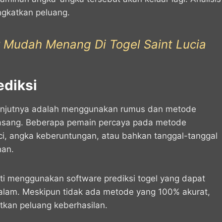
ingkatkan peluang.
r Mudah Menang Di Togel Saint Lucia
diksi
selanjutnya adalah menggunakan rumus dan metode
pasang. Beberapa pemain percaya pada metode
i, angka keberuntungan, atau bahkan tanggal-tanggal
han.
rti menggunakan software prediksi togel yang dapat
alam. Meskipun tidak ada metode yang 100% akurat,
tkan peluang keberhasilan.