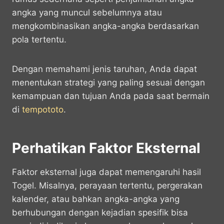
angka yang muncul sebelumnya atau
mengkombinasikan angka-angka berdasarkan
pola tertentu.
Dengan memahami jenis taruhan, Anda dapat
menentukan strategi yang paling sesuai dengan
kemampuan dan tujuan Anda pada saat bermain
di
tempototo
.
Perhatikan Faktor Eksternal
Faktor eksternal juga dapat memengaruhi hasil
Togel. Misalnya, perayaan tertentu, pergerakan
kalender, atau bahkan angka-angka yang
berhubungan dengan kejadian spesifik bisa