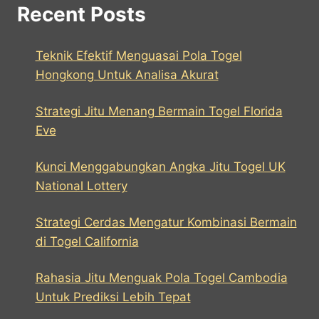
Recent Posts
Teknik Efektif Menguasai Pola Togel
Hongkong Untuk Analisa Akurat
Strategi Jitu Menang Bermain Togel Florida
Eve
Kunci Menggabungkan Angka Jitu Togel UK
National Lottery
Strategi Cerdas Mengatur Kombinasi Bermain
di Togel California
Rahasia Jitu Menguak Pola Togel Cambodia
Untuk Prediksi Lebih Tepat