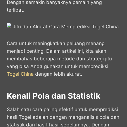
Dengan semakin banyaknya pemain yang
A
o
n
r
terlibat.
p
o
g
a
p
k
e
m
r
Cara untuk meningkatkan peluang menang
menjadi penting. Dalam artikel ini, kita akan
membahas beberapa metode dan strategi jitu
yang bisa Anda gunakan untuk memprediksi
Togel China
dengan lebih akurat.
Kenali Pola dan Statistik
Salah satu cara paling efektif untuk memprediksi
hasil Togel adalah dengan menganalisis pola dan
statistik dari hasil-hasil sebelumnya. Dengan