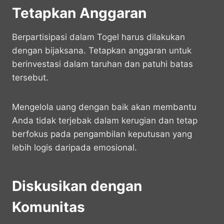
Tetapkan Anggaran
Berpartisipasi dalam Togel harus dilakukan
dengan bijaksana. Tetapkan anggaran untuk
berinvestasi dalam taruhan dan patuhi batas
tersebut.
Mengelola uang dengan baik akan membantu
Anda tidak terjebak dalam kerugian dan tetap
berfokus pada pengambilan keputusan yang
lebih logis daripada emosional.
Diskusikan dengan
Komunitas