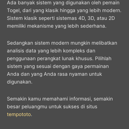
Ada banyak sistem yang digunakan oleh pemain
Togel, dari yang klasik hingga yang lebih modern.
Sistem klasik seperti sistemas 4D, 3D, atau 2D
memiliki mekanisme yang lebih sederhana.
Sedangkan sistem modern mungkin melibatkan
analisis data yang lebih kompleks dan
penggunaan perangkat lunak khusus. Pilihlah
sistem yang sesuai dengan gaya permainan
Anda dan yang Anda rasa nyaman untuk
digunakan.
Semakin kamu memahami informasi, semakin
besar peluangmu untuk sukses di situs
tempototo
.