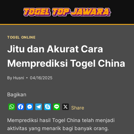
Skip
to
content
TOGEL ONLINE
Jitu dan Akurat Cara
Memprediksi Togel China
By
Husni
04/16/2025
Bagikan
W
F
M
T
S
L
X
Share
h
a
e
e
k
i
a
c
s
l
y
n
Memprediksi hasil Togel China telah menjadi
t
e
s
e
p
e
aktivitas yang menarik bagi banyak orang.
s
b
e
g
e