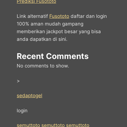
Prediksi Fusototo
Link alternatif
Fusototo
daftar dan login
100% aman mudah gampang
memberikan jackpot besar yang bisa
anda dapatkan di sini.
Recent Comments
No comments to show.
>
sedaptogel
login
semuttoto
semuttoto
semuttoto