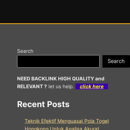
Search
Search
NEED BACKLINK HIGH QUALITY and
RELEVANT ?
let us help.
click here
Recent Posts
Teknik Efektif Menguasai Pola Togel
Hongkong Untuk Analisa Akurat