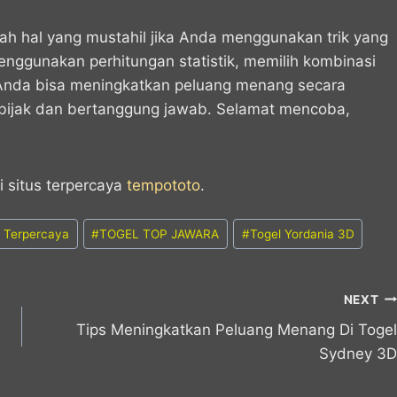
ah hal yang mustahil jika Anda menggunakan trik yang
enggunakan perhitungan statistik, memilih kombinasi
, Anda bisa meningkatkan peluang menang secara
n bijak dan bertanggung jawab. Selamat mencoba,
 situs terpercaya
tempototo
.
e Terpercaya
#
TOGEL TOP JAWARA
#
Togel Yordania 3D
NEXT
Tips Meningkatkan Peluang Menang Di Togel
Sydney 3D