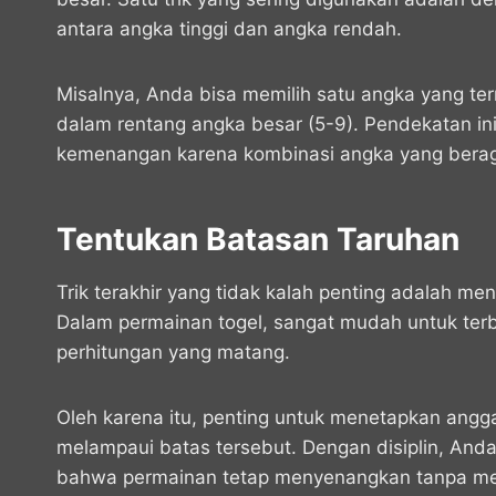
antara angka tinggi dan angka rendah.
Misalnya, Anda bisa memilih satu angka yang te
dalam rentang angka besar (5-9). Pendekatan i
kemenangan karena kombinasi angka yang bera
Tentukan Batasan Taruhan
Trik terakhir yang tidak kalah penting adalah me
Dalam permainan togel, sangat mudah untuk te
perhitungan yang matang.
Oleh karena itu, penting untuk menetapkan angg
melampaui batas tersebut. Dengan disiplin, And
bahwa permainan tetap menyenangkan tanpa me