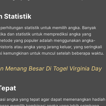
Statistik
perhitungan statistik untuk memilih angka. Banyak
a dan statistik untuk memprediksi angka yang
u metode yang populer adalah menggunakan angka-
istoris atau angka yang jarang keluar, yang seringkali
ki kemungkinan untuk muncul setelah beberapa waktu.
n Menang Besar Di Togel Virginia Day
Tepat
inasi angka yang tepat agar dapat memenangkan hadiah
dengan memilih kombinasi angka yang lebih seimbang