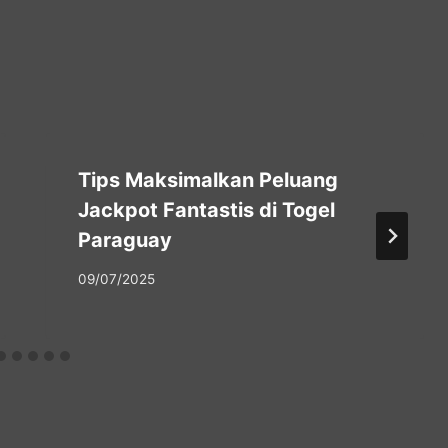
Tips Maksimalkan Peluang
Jackpot Fantastis di Togel
Paraguay
09/07/2025