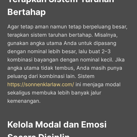
Bertahap
Agar tetap aman namun tetap berpeluang besar,
terapkan sistem taruhan bertahap. Misalnya,
gunakan angka utama Anda untuk dipasang
dengan nominal lebih besar, lalu buat 2–3
kombinasi bayangan dengan nominal kecil. Jika
angka utama tidak tembus, Anda masih punya
peluang dari kombinasi lain. Sistem
https://sonnenklarlaw.com/
ini menjaga modal
sekaligus membuka lebih banyak jalur
kemenangan.
Kelola Modal dan Emosi