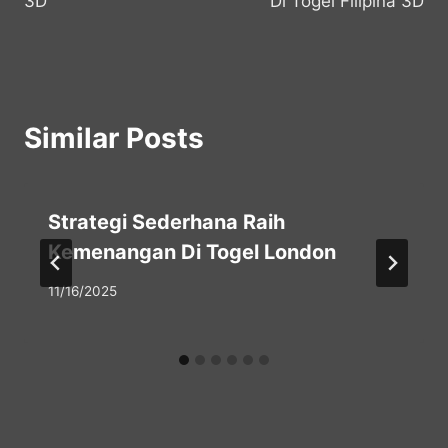
3D
Di Togel Filipina 3D
Similar Posts
Strategi Sederhana Raih
Kemenangan Di Togel London
11/16/2025