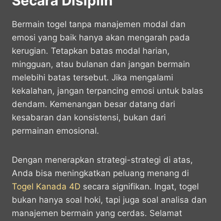
Secara Disiplin
Bermain togel tanpa manajemen modal dan
emosi yang baik hanya akan mengarah pada
kerugian. Tetapkan batas modal harian,
mingguan, atau bulanan dan jangan bermain
melebihi batas tersebut. Jika mengalami
kekalahan, jangan terpancing emosi untuk balas
dendam. Kemenangan besar datang dari
kesabaran dan konsistensi, bukan dari
permainan emosional.
Dengan menerapkan strategi-strategi di atas,
Anda bisa meningkatkan peluang menang di
Togel Kanada 4D
secara signifikan. Ingat, togel
bukan hanya soal hoki, tapi juga soal analisa dan
manajemen bermain yang cerdas. Selamat