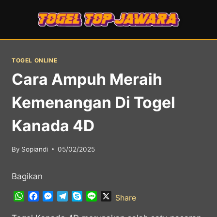
Skip
to
content
TOGEL ONLINE
Cara Ampuh Meraih
Kemenangan Di Togel
Kanada 4D
By
Sopiandi
05/02/2025
Bagikan
W
F
M
T
S
L
X
Share
h
a
e
e
k
i