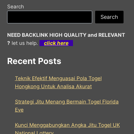
Search
Search
NEED BACKLINK HIGH QUALITY and RELEVANT
?
let us help.
click here
Recent Posts
Teknik Efektif Menguasai Pola Togel
Hongkong Untuk Analisa Akurat
Strategi Jitu Menang Bermain Togel Florida
Eve
Kunci Menggabungkan Angka Jitu Togel UK
National Lottery