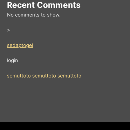
Recent Comments
No comments to show.
>
sedaptogel
login
semuttoto
semuttoto
semuttoto