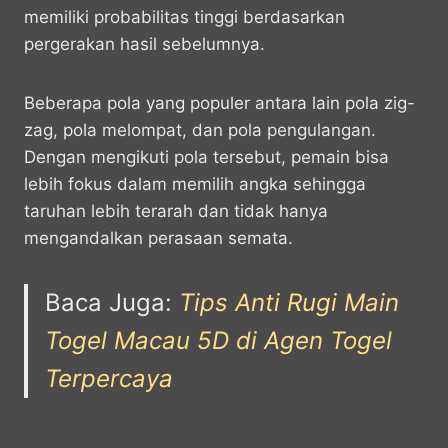
memiliki probabilitas tinggi berdasarkan
pergerakan hasil sebelumnya.
Beberapa pola yang populer antara lain pola zig-
zag, pola melompat, dan pola pengulangan.
Dengan mengikuti pola tersebut, pemain bisa
lebih fokus dalam memilih angka sehingga
taruhan lebih terarah dan tidak hanya
mengandalkan perasaan semata.
Baca Juga:
Tips Anti Rugi Main
Togel Macau 5D di Agen Togel
Terpercaya