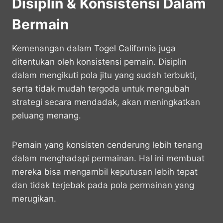
Disiplin & Konsistensi Dalam
Bermain
Kemenangan dalam Togel California juga
ditentukan oleh konsistensi pemain. Disiplin
dalam mengikuti pola jitu yang sudah terbukti,
serta tidak mudah tergoda untuk mengubah
strategi secara mendadak, akan meningkatkan
peluang menang.
Pemain yang konsisten cenderung lebih tenang
dalam menghadapi permainan. Hal ini membuat
mereka bisa mengambil keputusan lebih tepat
dan tidak terjebak pada pola permainan yang
merugikan.