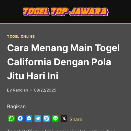
Skip
to
content
TOGEL ONLINE
Cara Menang Main Togel
California Dengan Pola
Jitu Hari Ini
By
Randian
09/22/2025
Bagikan
W
F
M
T
S
L
X
Share
h
a
e
e
k
i