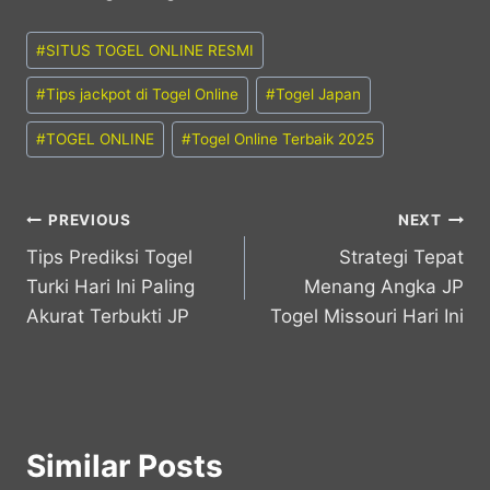
Post
#
SITUS TOGEL ONLINE RESMI
Tags:
#
Tips jackpot di Togel Online
#
Togel Japan
#
TOGEL ONLINE
#
Togel Online Terbaik 2025
Post
PREVIOUS
NEXT
Tips Prediksi Togel
Strategi Tepat
navigation
Turki Hari Ini Paling
Menang Angka JP
Akurat Terbukti JP
Togel Missouri Hari Ini
Similar Posts