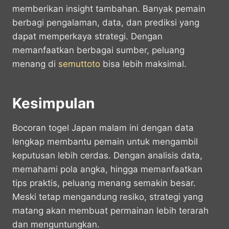
memberikan insight tambahan. Banyak pemain
berbagi pengalaman, data, dan prediksi yang
dapat memperkaya strategi. Dengan
memanfaatkan berbagai sumber, peluang
menang di
semuttoto
bisa lebih maksimal.
Kesimpulan
Bocoran togel Japan malam ini dengan data
lengkap membantu pemain untuk mengambil
keputusan lebih cerdas. Dengan analisis data,
memahami pola angka, hingga memanfaatkan
tips praktis, peluang menang semakin besar.
Meski tetap mengandung resiko, strategi yang
matang akan membuat permainan lebih terarah
dan menguntungkan.