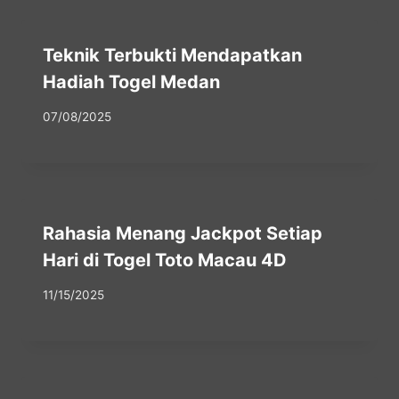
Teknik Terbukti Mendapatkan
Hadiah Togel Medan
07/08/2025
Rahasia Menang Jackpot Setiap
Hari di Togel Toto Macau 4D
11/15/2025