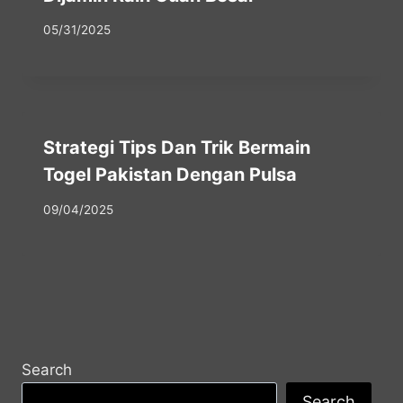
05/31/2025
Strategi Tips Dan Trik Bermain
Togel Pakistan Dengan Pulsa
09/04/2025
Search
Search