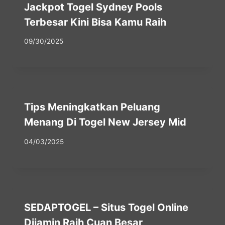
Jackpot Togel Sydney Pools
Terbesar Kini Bisa Kamu Raih
09/30/2025
Tips Meningkatkan Peluang
Menang Di Togel New Jersey Mid
04/03/2025
SEDAPTOGEL – Situs Togel Online
Dijamin Raih Cuan Besar