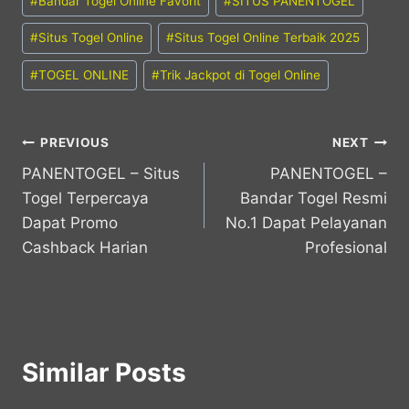
#
Bandar Togel Online Favorit
#
SITUS PANENTOGEL
Tags:
#
Situs Togel Online
#
Situs Togel Online Terbaik 2025
#
TOGEL ONLINE
#
Trik Jackpot di Togel Online
Post
PREVIOUS
NEXT
PANENTOGEL – Situs
PANENTOGEL –
navigation
Togel Terpercaya
Bandar Togel Resmi
Dapat Promo
No.1 Dapat Pelayanan
Cashback Harian
Profesional
Similar Posts