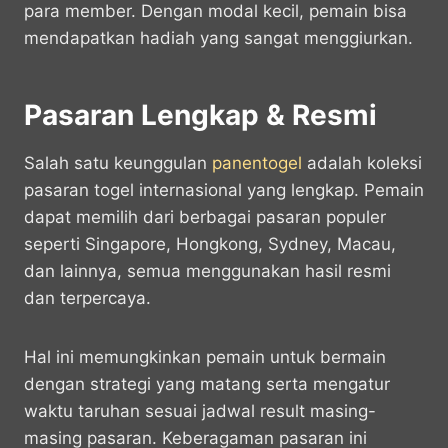
para member. Dengan modal kecil, pemain bisa
mendapatkan hadiah yang sangat menggiurkan.
Pasaran Lengkap & Resmi
Salah satu keunggulan
panentogel
adalah koleksi
pasaran togel internasional yang lengkap. Pemain
dapat memilih dari berbagai pasaran populer
seperti Singapore, Hongkong, Sydney, Macau,
dan lainnya, semua menggunakan hasil resmi
dan terpercaya.
Hal ini memungkinkan pemain untuk bermain
dengan strategi yang matang serta mengatur
waktu taruhan sesuai jadwal result masing-
masing pasaran. Keberagaman pasaran ini