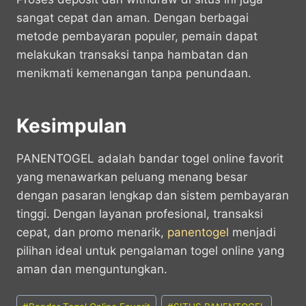
sangat cepat dan aman. Dengan berbagai
metode pembayaran populer, pemain dapat
melakukan transaksi tanpa hambatan dan
menikmati kemenangan tanpa penundaan.
Kesimpulan
PANENTOGEL adalah bandar togel online favorit
yang menawarkan peluang menang besar
dengan pasaran lengkap dan sistem pembayaran
tinggi. Dengan layanan profesional, transaksi
cepat, dan promo menarik,
panentogel
menjadi
pilihan ideal untuk pengalaman togel online yang
aman dan menguntungkan.
Post