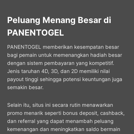
Peluang Menang Besar di
PANENTOGEL
PANENTOGEL memberikan kesempatan besar
bagi pemain untuk memenangkan hadiah besar
dengan sistem pembayaran yang kompetitif.
Jenis taruhan 4D, 3D, dan 2D memiliki nilai
payout tinggi sehingga potensi keuntungan juga
semakin besar.
Selain itu, situs ini secara rutin menawarkan
promo menarik seperti bonus deposit, cashback,
dan referral yang dapat menambah peluang
kemenangan dan meningkatkan saldo bermain