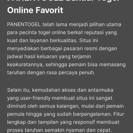
Online Favorit
PANENTOGEL telah lama menjadi pilihan utama
para pecinta togel online berkat reputasi yang
kuat dan layanan berkualitas. Situs ini
menyediakan berbagai pasaran resmi dengan
jadwal hasil keluaran yang terjamin
keakuratannya, sehingga pemain bisa memasang
taruhan dengan rasa percaya penuh.
Selain itu, kemudahan akses dan antarmuka
yang user-friendly membuat situs ini sangat
diminati oleh semua kalangan, mulai dari pemain
pemula hingga yang sudah berpengalaman. Fitur
lengkap dan tampilan yang responsif membuat
proses taruhan semakin nyaman dan cepat.