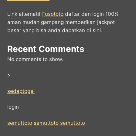
Link alternatif
Fusototo
daftar dan login 100%
aman mudah gampang memberikan jackpot
besar yang bisa anda dapatkan di sini.
Recent Comments
No comments to show.
>
sedaptogel
login
semuttoto
semuttoto
semuttoto