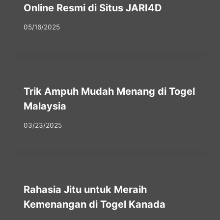
Online Resmi di Situs JARI4D
05/16/2025
Trik Ampuh Mudah Menang di Togel
Malaysia
03/23/2025
Rahasia Jitu untuk Meraih
Kemenangan di Togel Kanada