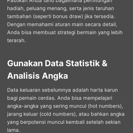
Pastikan Anda tahu bagaimana perhitungan
hadiah, peluang menang, serta jenis taruhan
tambahan (seperti bonus draw) jika tersedia.
Dengan memahami aturan main secara detail,
Anda bisa membuat strategi bermain yang lebih
terarah.
Gunakan Data Statistik &
Analisis Angka
Data keluaran sebelumnya adalah harta karun
bagi pemain cerdas. Anda bisa mempelajari
angka-angka yang sering muncul (hot numbers),
jarang keluar (cold numbers), atau bahkan angka
yang berpotensi muncul kembali setelah sekian
lama.