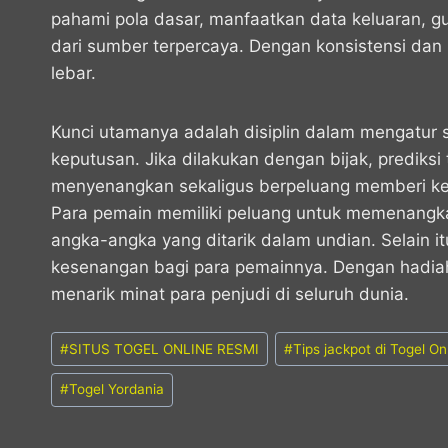
pahami pola dasar, manfaatkan data keluaran, gu
dari sumber terpercaya. Dengan konsistensi da
lebar.
Kunci utamanya adalah disiplin dalam mengatur 
keputusan. Jika dilakukan dengan bijak, prediksi 
menyenangkan sekaligus berpeluang memberi ke
Para pemain memiliki peluang untuk memenangk
angka-angka yang ditarik dalam undian. Selain i
kesenangan bagi para pemainnya. Dengan hadia
menarik minat para penjudi di seluruh dunia.
Post
#
SITUS TOGEL ONLINE RESMI
#
Tips jackpot di Togel On
Tags:
#
Togel Yordania