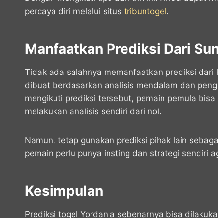
percaya diri melalui situs
tribuntogel
.
Manfaatkan Prediksi Dari Su
Tidak ada salahnya memanfaatkan prediksi dari ko
dibuat berdasarkan analisis mendalam dan pen
mengikuti prediksi tersebut, pemain pemula bis
melakukan analisis sendiri dari nol.
Namun, tetap gunakan prediksi pihak lain sebag
pemain perlu punya insting dan strategi sendiri 
Kesimpulan
Prediksi togel Yordania sebenarnya bisa dilaku