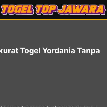
kurat Togel Yordania Tanpa