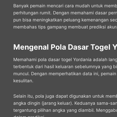
Banyak pemain mencari cara mudah untuk membua
perhitungan rumit. Dengan memahami dasar per
pun bisa meningkatkan peluang kemenangan seca
membahas tips gampang membuat prediksi akurat 
Mengenal Pola Dasar Togel Y
Memahami pola dasar togel Yordania adalah lan
terbentuk dari hasil keluaran sebelumnya yang 
muncul. Dengan memperhatikan data ini, pemain
kesulitan.
Selain itu, pola juga dapat digunakan untuk me
angka dingin (jarang keluar). Keduanya sama-sa
tergantung pilihan angka yang diambil. Menggabu