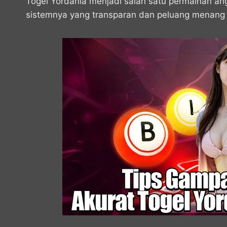
a
c
s
l
y
n
Togel Yordania menjadi salah satu permainan an
t
e
s
e
p
e
sistemnya yang transparan dan peluang menang y
s
b
e
g
e
A
o
n
r
p
o
g
a
p
k
e
m
r