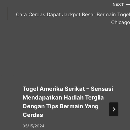
NEXT
Cara Cerdas Dapat Jackpot Besar Bermain Togel
Chicago
Togel Amerika Serikat – Sensasi
Mendapatkan Hadiah Tergila
Dengan Tips Bermain Yang
Cerdas
05/15/2024