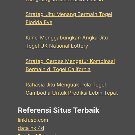
Strategi Jitu Menang Bermain Togel
Florida Eve
Kunci Menggabungkan Angka Jitu
Togel UK National Lottery
Strategi Cerdas Mengatur Kombinasi
Bermain di Togel California
Rahasia Jitu Menguak Pola Togel
Cambodia Untuk Prediksi Lebih Tepat
Referensi Situs Terbaik
linkfuso.com
data hk 4d