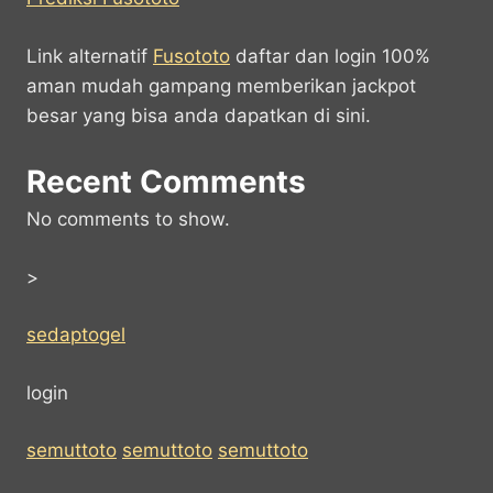
Link alternatif
Fusototo
daftar dan login 100%
aman mudah gampang memberikan jackpot
besar yang bisa anda dapatkan di sini.
Recent Comments
No comments to show.
>
sedaptogel
login
semuttoto
semuttoto
semuttoto