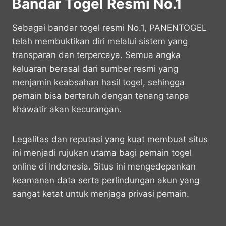
Bandar Togel Resmi No.1
Sebagai bandar togel resmi No.1, PANENTOGEL
telah membuktikan diri melalui sistem yang
transparan dan terpercaya. Semua angka
keluaran berasal dari sumber resmi yang
menjamin keabsahan hasil togel, sehingga
pemain bisa bertaruh dengan tenang tanpa
khawatir akan kecurangan.
Legalitas dan reputasi yang kuat membuat situs
ini menjadi rujukan utama bagi pemain togel
online di Indonesia. Situs ini mengedepankan
keamanan data serta perlindungan akun yang
sangat ketat untuk menjaga privasi pemain.