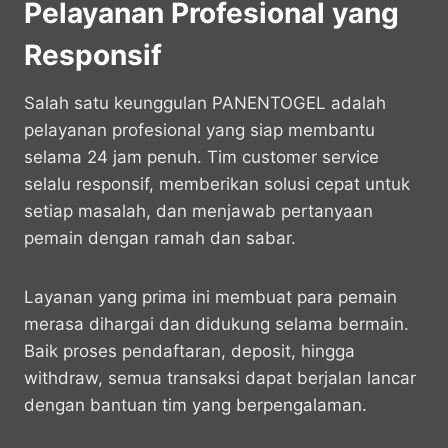
Pelayanan Profesional yang
Responsif
Salah satu keunggulan PANENTOGEL adalah
pelayanan profesional yang siap membantu
selama 24 jam penuh. Tim customer service
selalu responsif, memberikan solusi cepat untuk
setiap masalah, dan menjawab pertanyaan
pemain dengan ramah dan sabar.
Layanan yang prima ini membuat para pemain
merasa dihargai dan didukung selama bermain.
Baik proses pendaftaran, deposit, hingga
withdraw, semua transaksi dapat berjalan lancar
dengan bantuan tim yang berpengalaman.