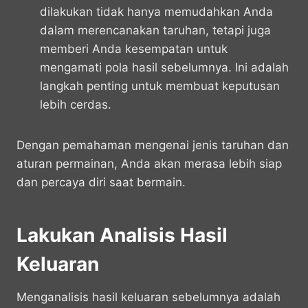
dilakukan tidak hanya memudahkan Anda
dalam merencanakan taruhan, tetapi juga
memberi Anda kesempatan untuk
mengamati pola hasil sebelumnya. Ini adalah
langkah penting untuk membuat keputusan
lebih cerdas.
Dengan pemahaman mengenai jenis taruhan dan
aturan permainan, Anda akan merasa lebih siap
dan percaya diri saat bermain.
Lakukan Analisis Hasil
Keluaran
Menganalisis hasil keluaran sebelumnya adalah