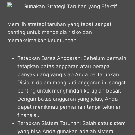
Memilih strategi taruhan yang tepat sangat
penting untuk mengelola risiko dan
memaksimalkan keuntungan.
Tetapkan Batas Anggaran: Sebelum bermain,
tetapkan batas anggaran atau berapa
banyak uang yang siap Anda pertaruhkan.
Disiplin dalam mengikuti anggaran ini sangat
penting untuk menghindari kerugian besar.
Dengan batas anggaran yang jelas, Anda
dapat menikmati permainan tanpa tekanan
finansial.
Terapkan Sistem Taruhan: Salah satu sistem
yang bisa Anda gunakan adalah sistem