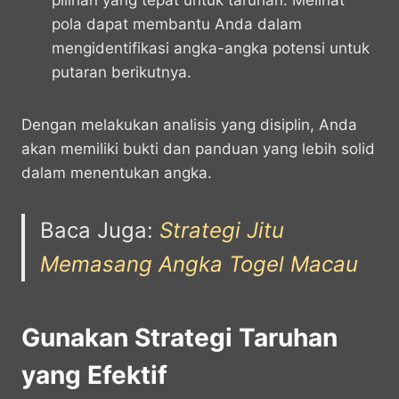
pilihan yang tepat untuk taruhan. Melihat
pola dapat membantu Anda dalam
mengidentifikasi angka-angka potensi untuk
putaran berikutnya.
Dengan melakukan analisis yang disiplin, Anda
akan memiliki bukti dan panduan yang lebih solid
dalam menentukan angka.
Baca Juga:
Strategi Jitu
Memasang Angka Togel Macau
Gunakan Strategi Taruhan
yang Efektif