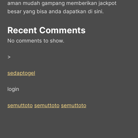
aman mudah gampang memberikan jackpot
besar yang bisa anda dapatkan di sini.
Recent Comments
No comments to show.
>
sedaptogel
login
semuttoto
semuttoto
semuttoto