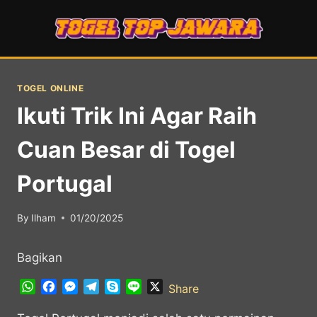
Skip
to
content
TOGEL ONLINE
Ikuti Trik Ini Agar Raih
Cuan Besar di Togel
Portugal
By
Ilham
01/20/2025
Bagikan
W
F
M
T
S
L
X
Share
h
a
e
e
k
i