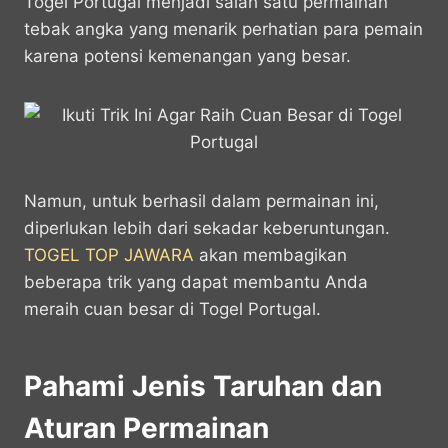
a
c
s
l
y
n
Togel Portugal menjadi salah satu permainan
t
e
s
e
p
e
tebak angka yang menarik perhatian para pemain
s
b
e
g
e
karena potensi kemenangan yang besar.
A
o
n
r
p
o
g
a
p
k
e
m
r
Namun, untuk berhasil dalam permainan ini,
diperlukan lebih dari sekadar keberuntungan.
TOGEL TOP JAWARA
akan membagikan
beberapa trik yang dapat membantu Anda
meraih cuan besar di Togel Portugal.
Pahami Jenis Taruhan dan
Aturan Permainan