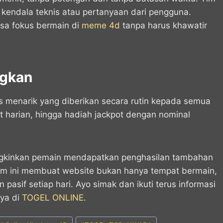
 kendala teknis atau pertanyaan dari pengguna.
isa fokus bermain di
meme 4d
tanpa harus khawatir
ngkan
 menarik yang diberikan secara rutin kepada semua
 harian, hingga hadiah jackpot dengan nominal
mungkinkan pemain mendapatkan penghasilan tambahan
m ini membuat website bukan hanya tempat bermain,
pasif setiap hari. Ayo simak dan ikuti terus informasi
nya di
TOGEL ONLINE
.