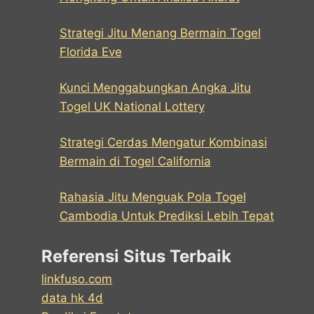
Strategi Jitu Menang Bermain Togel
Florida Eve
Kunci Menggabungkan Angka Jitu
Togel UK National Lottery
Strategi Cerdas Mengatur Kombinasi
Bermain di Togel California
Rahasia Jitu Menguak Pola Togel
Cambodia Untuk Prediksi Lebih Tepat
Referensi Situs Terbaik
linkfuso.com
data hk 4d