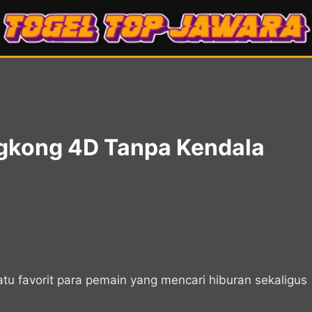
ngkong 4D Tanpa Kendala
tu favorit para pemain yang mencari hiburan sekaligus