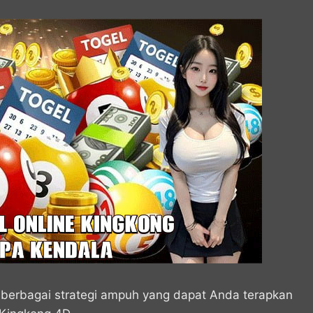
erbagai strategi ampuh yang dapat Anda terapkan