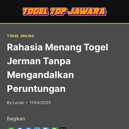
Skip
to
content
TOGEL ONLINE
Rahasia Menang Togel
Jerman Tanpa
Mengandalkan
Peruntungan
By
Lucas
11/04/2025
Bagikan