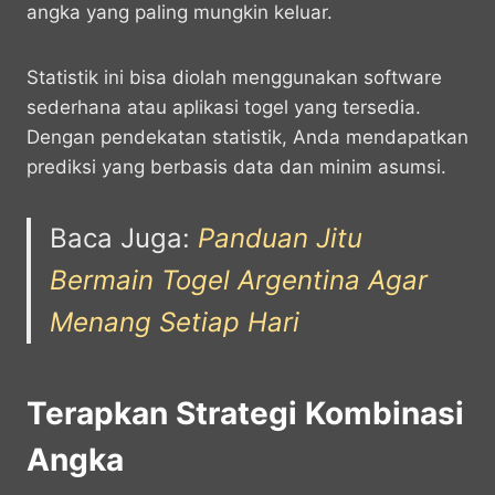
angka yang paling mungkin keluar.
Statistik ini bisa diolah menggunakan software
sederhana atau aplikasi togel yang tersedia.
Dengan pendekatan statistik, Anda mendapatkan
prediksi yang berbasis data dan minim asumsi.
Baca Juga:
Panduan Jitu
Bermain Togel Argentina Agar
Menang Setiap Hari
Terapkan Strategi Kombinasi
Angka