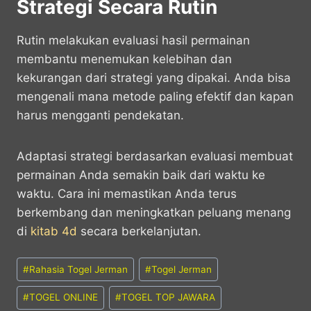
Strategi Secara Rutin
Rutin melakukan evaluasi hasil permainan
membantu menemukan kelebihan dan
kekurangan dari strategi yang dipakai. Anda bisa
mengenali mana metode paling efektif dan kapan
harus mengganti pendekatan.
Adaptasi strategi berdasarkan evaluasi membuat
permainan Anda semakin baik dari waktu ke
waktu. Cara ini memastikan Anda terus
berkembang dan meningkatkan peluang menang
di
kitab 4d
secara berkelanjutan.
Post
#
Rahasia Togel Jerman
#
Togel Jerman
Tags:
#
TOGEL ONLINE
#
TOGEL TOP JAWARA