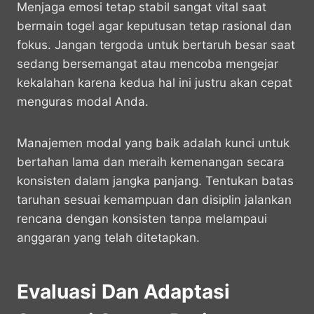
Menjaga emosi tetap stabil sangat vital saat
bermain togel agar keputusan tetap rasional dan
fokus. Jangan tergoda untuk bertaruh besar saat
sedang bersemangat atau mencoba mengejar
kekalahan karena kedua hal ini justru akan cepat
menguras modal Anda.
Manajemen modal yang baik adalah kunci untuk
bertahan lama dan meraih kemenangan secara
konsisten dalam jangka panjang. Tentukan batas
taruhan sesuai kemampuan dan disiplin jalankan
rencana dengan konsisten tanpa melampaui
anggaran yang telah ditetapkan.
Evaluasi Dan Adaptasi