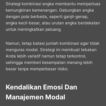
Strategi kombinasi angka membantu memperluas
kemungkinan kemenangan. Gabungkan angka
dengan pola berbeda, seperti ganjil-genap,
angka kecil-besar, atau urutan angka berdekatan
untuk meningkatkan peluang.
Namun, tetap batasi jumlah kombinasi agar tidak
menguras modal. Strategi ini membuat tebakan
Anda lebih variatif namun tetap terkontrol,
sehingga memberi kesempatan menang lebih
besar tanpa memperbesar risiko.
Kendalikan Emosi Dan
Manajemen Modal