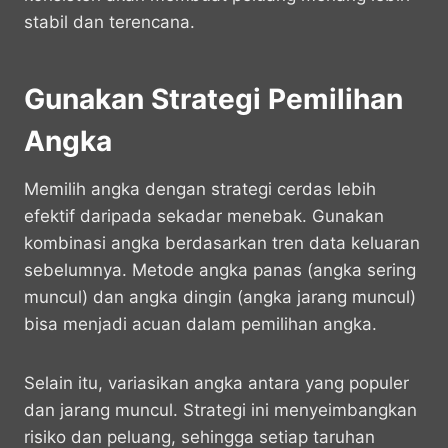
stabil dan terencana.
Gunakan Strategi Pemilihan
Angka
Memilih angka dengan strategi cerdas lebih
efektif daripada sekadar menebak. Gunakan
kombinasi angka berdasarkan tren data keluaran
sebelumnya. Metode angka panas (angka sering
muncul) dan angka dingin (angka jarang muncul)
bisa menjadi acuan dalam pemilihan angka.
Selain itu, variasikan angka antara yang populer
dan jarang muncul. Strategi ini menyeimbangkan
risiko dan peluang, sehingga setiap taruhan