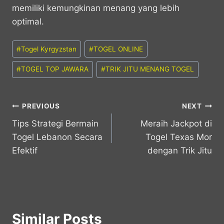
memiliki kemungkinan menang yang lebih
optimal.
Post
#
Togel Kyrgyzstan
#
TOGEL ONLINE
Tags:
#
TOGEL TOP JAWARA
#
TRIK JITU MENANG TOGEL
Post
PREVIOUS
NEXT
Tips Strategi Bermain
Meraih Jackpot di
navigation
Togel Lebanon Secara
Togel Texas Mor
Efektif
dengan Trik Jitu
Similar Posts