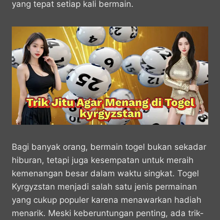
yang tepat setiap kali bermain.
A
o
n
r
p
o
g
a
p
k
e
m
r
Bagi banyak orang, bermain togel bukan sekadar
hiburan, tetapi juga kesempatan untuk meraih
kemenangan besar dalam waktu singkat. Togel
Kyrgyzstan menjadi salah satu jenis permainan
yang cukup populer karena menawarkan hadiah
menarik. Meski keberuntungan penting, ada trik-