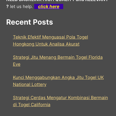
?
let us help.
click here
Recent Posts
Teknik Efektif Menguasai Pola Togel
Hongkong Untuk Analisa Akurat
Strategi Jitu Menang Bermain Togel Florida
Eve
Kunci Menggabungkan Angka Jitu Togel UK
National Lottery
Strategi Cerdas Mengatur Kombinasi Bermain
di Togel California