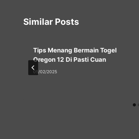
Similar Posts
Tips Menang Bermain Togel
Oregon 12 Di Pasti Cuan
05/02/2025