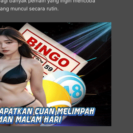
 bagi banyak pemain yang ingin mencoba
ang muncul secara rutin.