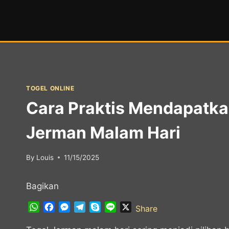
Skip
to
content
TOGEL ONLINE
Cara Praktis Mendapatk
Jerman Malam Hari
By
Louis
11/15/2025
Bagikan
W
F
M
T
S
L
X
Share
h
a
e
e
k
i