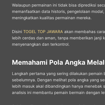
Walaupun permainan ini tidak bisa diprediksi se
memanfaatkan data historis, pengelolaan modal, 
meningkatkan kualitas permainan mereka.
Disini
TOGEL TOP JAWARA
akan membahas cara-
lebih cerdas dan aman, tanpa memberikan janji
menyenangkan dan terkontrol.
Memahami Pola Angka Melalu
Langkah pertama yang sering dilakukan pemain
sebelumnya. Dengan melihat pola angka yang se
lebih masuk akal dibandingkan hanya menebak s
analisis ini membantu pemain bermain dengan leb