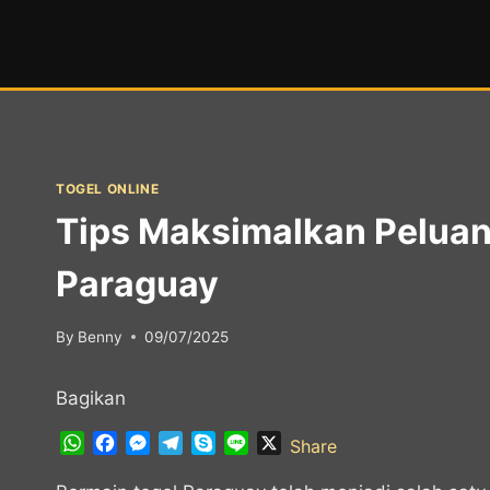
Skip
to
content
TOGEL ONLINE
Tips Maksimalkan Peluang
Paraguay
By
Benny
09/07/2025
Bagikan
W
F
M
T
S
L
X
Share
h
a
e
e
k
i