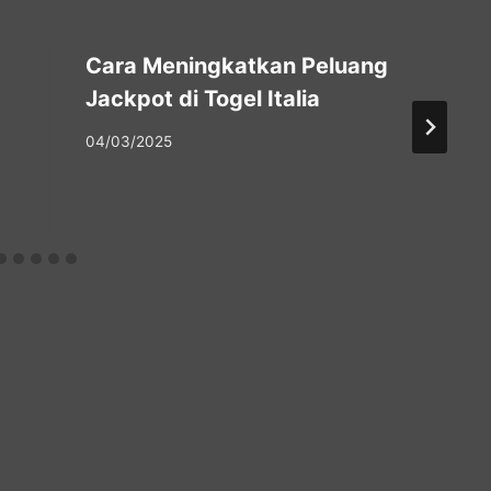
Cara Meningkatkan Peluang
Jackpot di Togel Italia
04/03/2025