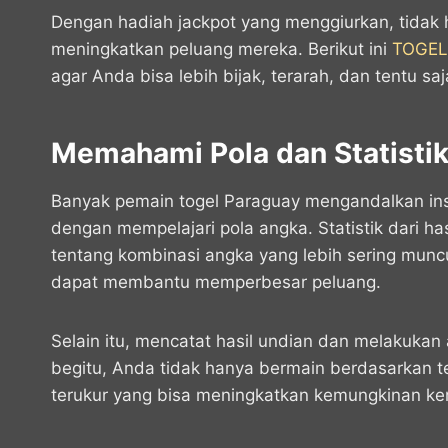
Dengan hadiah jackpot yang menggiurkan, tidak 
meningkatkan peluang mereka. Berikut ini
TOGEL
agar Anda bisa lebih bijak, terarah, dan tentu
Memahami Pola dan Statisti
Banyak pemain togel Paraguay mengandalkan inst
dengan mempelajari pola angka. Statistik dari 
tentang kombinasi angka yang lebih sering muncu
dapat membantu memperbesar peluang.
Selain itu, mencatat hasil undian dan melakukan
begitu, Anda tidak hanya bermain berdasarkan 
terukur yang bisa meningkatkan kemungkinan k