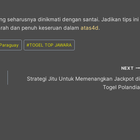
g seharusnya dinikmati dengan santai. Jadikan tips ini
rarah dan penuh keseruan dalam
atas4d
.
 Paraguay
#
TOGEL TOP JAWARA
NEXT
Strategi Jitu Untuk Memenangkan Jackpot di
Togel Polandia