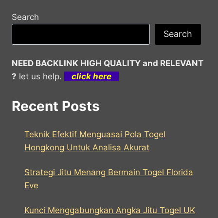
Search
Search
NEED BACKLINK HIGH QUALITY and RELEVANT
?
let us help.
click here
Recent Posts
Teknik Efektif Menguasai Pola Togel
Hongkong Untuk Analisa Akurat
Strategi Jitu Menang Bermain Togel Florida
Eve
Kunci Menggabungkan Angka Jitu Togel UK