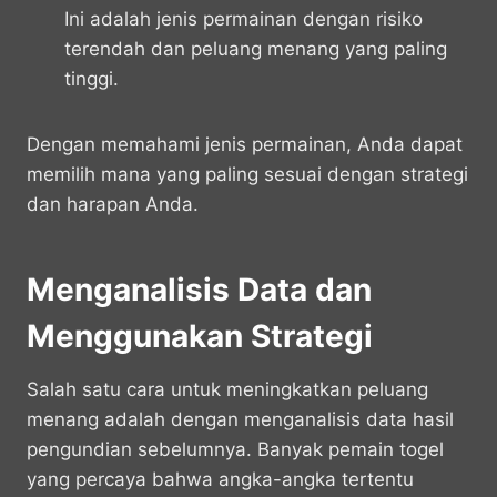
Ini adalah jenis permainan dengan risiko
terendah dan peluang menang yang paling
tinggi.
Dengan memahami jenis permainan, Anda dapat
memilih mana yang paling sesuai dengan strategi
dan harapan Anda.
Menganalisis Data dan
Menggunakan Strategi
Salah satu cara untuk meningkatkan peluang
menang adalah dengan menganalisis data hasil
pengundian sebelumnya. Banyak pemain togel
yang percaya bahwa angka-angka tertentu