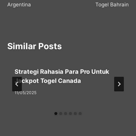
Argentina
Togel Bahrain
Similar Posts
Strategi Rahasia Para Pro Untuk
Jackpot Togel Canada
11/05/2025