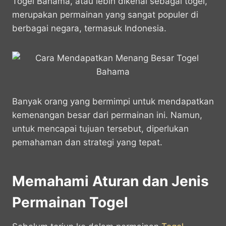
a
c
s
l
y
n
Togel Bahama, atau lebih dikenal sebagai togel,
t
e
s
e
p
e
merupakan permainan yang sangat populer di
s
b
e
g
e
berbagai negara, termasuk Indonesia.
A
o
n
r
p
o
g
a
p
k
e
m
r
Banyak orang yang bermimpi untuk mendapatkan
kemenangan besar dari permainan ini. Namun,
untuk mencapai tujuan tersebut, diperlukan
pemahaman dan strategi yang tepat.
Memahami Aturan dan Jenis
Permainan Togel