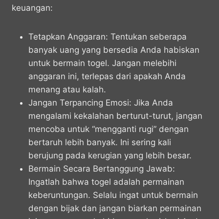
keuangan:
Tetapkan Anggaran: Tentukan seberapa
banyak uang yang bersedia Anda habiskan
untuk bermain togel. Jangan melebihi
anggaran ini, terlepas dari apakah Anda
menang atau kalah.
Jangan Terpancing Emosi: Jika Anda
mengalami kekalahan berturut-turut, jangan
mencoba untuk “mengganti rugi” dengan
bertaruh lebih banyak. Ini sering kali
berujung pada kerugian yang lebih besar.
Bermain Secara Bertanggung Jawab:
Ingatlah bahwa togel adalah permainan
keberuntungan. Selalu ingat untuk bermain
dengan bijak dan jangan biarkan permainan