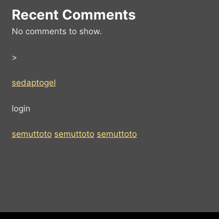
Recent Comments
No comments to show.
>
sedaptogel
login
semuttoto
semuttoto
semuttoto