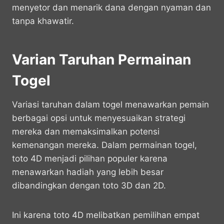
menyetor dan menarik dana dengan nyaman dan
tanpa khawatir.
Varian Taruhan Permainan
Togel
Variasi taruhan dalam togel menawarkan pemain
berbagai opsi untuk menyesuaikan strategi
mereka dan memaksimalkan potensi
kemenangan mereka. Dalam permainan togel,
toto 4D menjadi pilihan populer karena
menawarkan hadiah yang lebih besar
dibandingkan dengan toto 3D dan 2D.
Ini karena toto 4D melibatkan pemilihan empat