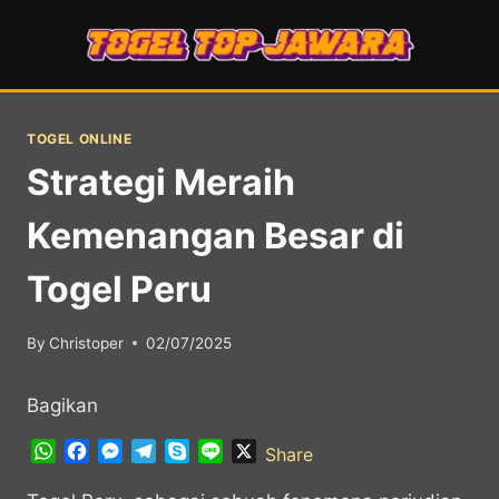
Skip
to
content
TOGEL ONLINE
Strategi Meraih
Kemenangan Besar di
Togel Peru
By
Christoper
02/07/2025
Bagikan
W
F
M
T
S
L
X
Share
h
a
e
e
k
i