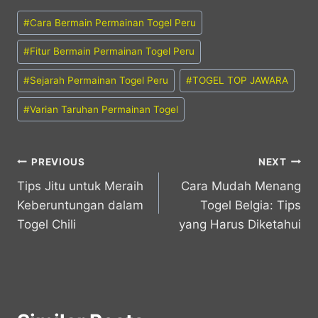
Post
#
Cara Bermain Permainan Togel Peru
Tags:
#
Fitur Bermain Permainan Togel Peru
#
Sejarah Permainan Togel Peru
#
TOGEL TOP JAWARA
#
Varian Taruhan Permainan Togel
Post
PREVIOUS
NEXT
Tips Jitu untuk Meraih
Cara Mudah Menang
navigation
Keberuntungan dalam
Togel Belgia: Tips
Togel Chili
yang Harus Diketahui