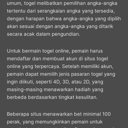
umum, togel melibatkan pemilihan angka-angka
tertentu dari serangkaian angka yang tersedia,
dengan harapan bahwa angka-angka yang dipilih
akan sesuai dengan angka-angka yang ditarik
secara acak dalam pengundian.
Untuk bermain togel online, pemain harus
mendaftar dan membuat akun di situs togel
online yang terpercaya. Setelah memiliki akun,
pemain dapat memilih jenis pasaran togel yang
ingin diikuti, seperti 4D, 3D, atau 2D, yang
masing-masing menawarkan hadiah yang
berbeda berdasarkan tingkat kesulitan.
Beberapa situs menawarkan bet minimal 100
perak, yang memungkinkan pemain untuk