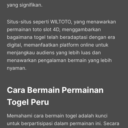
yang signifikan.
Situs-situs seperti WILTOTO, yang menawarkan
permainan toto slot 4D, menggambarkan
bagaimana togel telah beradaptasi dengan era
digital, memanfaatkan platform online untuk
menjangkau audiens yang lebih luas dan
menawarkan pengalaman bermain yang lebih
nyaman.
Cara Bermain Permainan
Togel Peru
Memahami cara bermain togel adalah kunci
untuk berpartisipasi dalam permainan ini. Secara