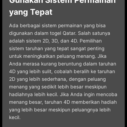
yang Tepat
Ada berbagai sistem permainan yang bisa
digunakan dalam togel Qatar. Salah satunya
adalah sistem 2D, 3D, dan 4D. Pemilihan
sistem taruhan yang tepat sangat penting
untuk meningkatkan peluang menang. Jika
Anda merasa kurang beruntung dalam taruhan
4D yang lebih sulit, cobalah beralih ke taruhan
2D yang lebih sederhana, dengan peluang
menang yang sedikit lebih besar meskipun
hadiahnya lebih kecil. Jika Anda ingin mencoba
menang besar, taruhan 4D memberikan hadiah
yang lebih besar meskipun peluangnya lebih
kecil.