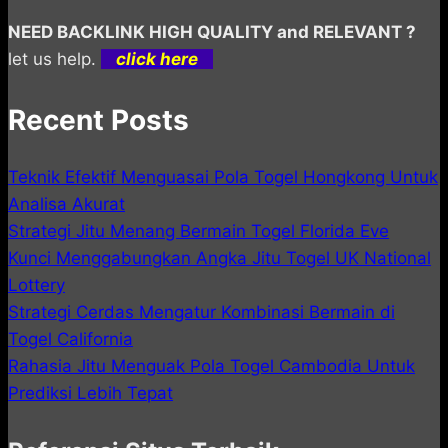
NEED BACKLINK HIGH QUALITY and RELEVANT ?
let us help.
click here
Recent Posts
Teknik Efektif Menguasai Pola Togel Hongkong Untuk
Analisa Akurat
Strategi Jitu Menang Bermain Togel Florida Eve
Kunci Menggabungkan Angka Jitu Togel UK National
Lottery
Strategi Cerdas Mengatur Kombinasi Bermain di
Togel California
Rahasia Jitu Menguak Pola Togel Cambodia Untuk
Prediksi Lebih Tepat