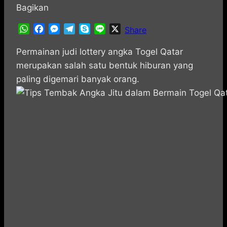
Bagikan
WhatsApp
Facebook
Messenger
Telegram
Skype
Line
X
Share
Permainan judi lottery angka Togel Qatar
merupakan salah satu bentuk hiburan yang
paling digemari banyak orang.