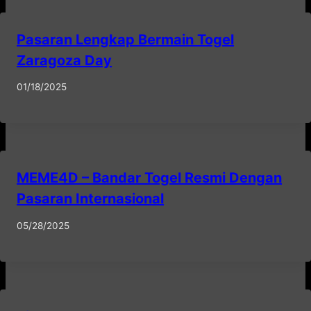
Pasaran Lengkap Bermain Togel
Zaragoza Day
01/18/2025
MEME4D – Bandar Togel Resmi Dengan
Pasaran Internasional
05/28/2025