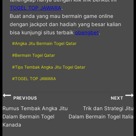
TOGEL TOP JAWARA
.
Buat anda yang mau bermain game online
dengan jackpot dan hadiah yang besar kalian
bisa kunjungi situs terbaik
obengbet
.
Post
#
Angka Jitu Bermain Togel Qatar
Tags:
#
Bermain Togel Qatar
#
Tips Tembak Angka Jitu Togel Qatar
#
TOGEL TOP JAWARA
Post
PREVIOUS
NEXT
navigation
Rumus Tembak Angka Jitu
Trik dan Strategi Jitu
Dalam Bermain Togel
Dalam Bermain Togel Italia
Kanada