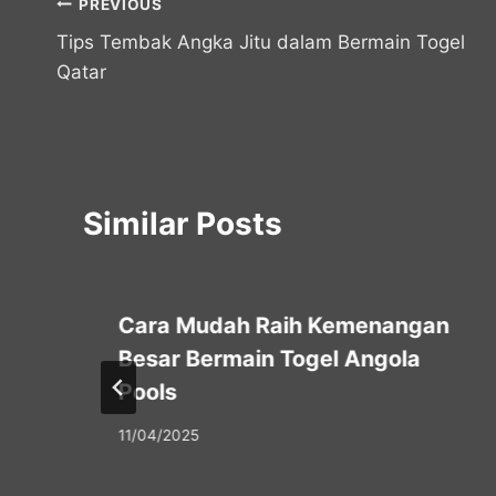
Post
PREVIOUS
Tips Tembak Angka Jitu dalam Bermain Togel
navigation
Qatar
Similar Posts
Cara Mudah Raih Kemenangan
Besar Bermain Togel Angola
Pools
11/04/2025