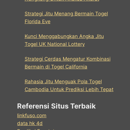
Strategi Jitu Menang Bermain Togel
Florida Eve
Kunci Menggabungkan Angka Jitu
Togel UK National Lottery
Strategi Cerdas Mengatur Kombinasi
Bermain di Togel California
Rahasia Jitu Menguak Pola Togel
Cambodia Untuk Prediksi Lebih Tepat
Referensi Situs Terbaik
linkfuso.com
data hk 4d