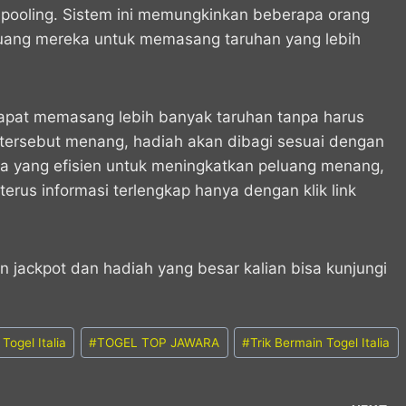
pooling. Sistem ini memungkinkan beberapa orang
ang mereka untuk memasang taruhan yang lebih
dapat memasang lebih banyak taruhan tanpa harus
 tersebut menang, hadiah akan dibagi sesuai dengan
ara yang efisien untuk meningkatkan peluang menang,
terus informasi terlengkap hanya dengan klik link
jackpot dan hadiah yang besar kalian bisa kunjungi
Togel Italia
#
TOGEL TOP JAWARA
#
Trik Bermain Togel Italia