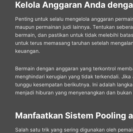
Kelola Anggaran Anda denga
Penting untuk selalu mengelola anggaran permaina
maupun permainan judi lainnya. Tentukan sebera
bermain, dan pastikan untuk tidak melebihi bata
untuk terus memasang taruhan setelah mengalam
keuangan.
Bermain dengan anggaran yang terkontrol memb
menghindari kerugian yang tidak terkendali. Jik
tunggu kesempatan berikutnya. Ini adalah langk
menjadi hiburan yang menyenangkan dan bukan
Manfaatkan Sistem Pooling 
Salah satu trik yang sering digunakan oleh pema