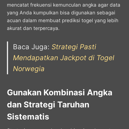
mencatat frekuensi kemunculan angka agar data
yang Anda kumpulkan bisa digunakan sebagai
acuan dalam membuat prediksi togel yang lebih
akurat dan terpercaya.
Baca Juga:
Strategi Pasti
Mendapatkan Jackpot di Togel
Norwegia
Gunakan Kombinasi Angka
dan Strategi Taruhan
Sistematis