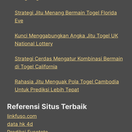
Strategi Jitu Menang Bermain Togel Florida
Eve
Kunci Menggabungkan Angka Jitu Togel UK
National Lottery
Strategi Cerdas Mengatur Kombinasi Bermain
di Togel California
Rahasia Jitu Menguak Pola Togel Cambodia
Untuk Prediksi Lebih Tepat
Referensi Situs Terbaik
linkfuso.com
data hk 4d