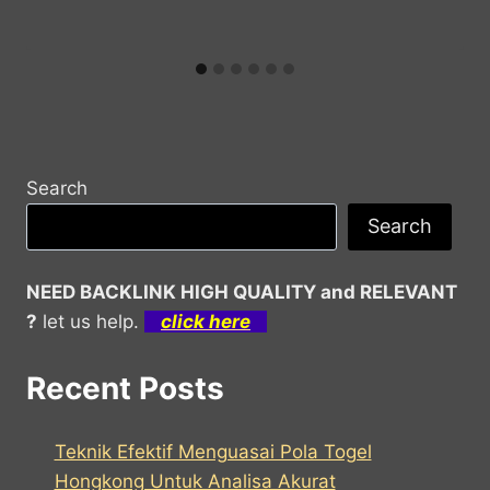
Search
Search
NEED BACKLINK HIGH QUALITY and RELEVANT
?
let us help.
click here
Recent Posts
Teknik Efektif Menguasai Pola Togel
Hongkong Untuk Analisa Akurat