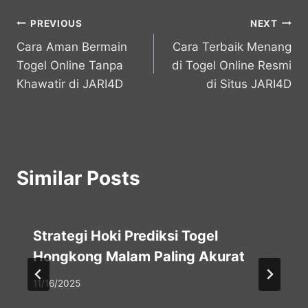
Post
PREVIOUS
NEXT
Cara Aman Bermain
Cara Terbaik Menang
navigation
Togel Online Tanpa
di Togel Online Resmi
Khawatir di JARI4D
di Situs JARI4D
Similar Posts
Strategi Hoki Prediksi Togel
Hongkong Malam Paling Akurat
11/16/2025