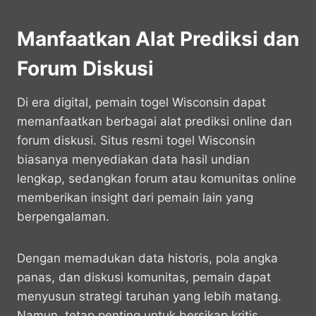
Manfaatkan Alat Prediksi dan
Forum Diskusi
Di era digital, pemain togel Wisconsin dapat
memanfaatkan berbagai alat prediksi online dan
forum diskusi. Situs resmi togel Wisconsin
biasanya menyediakan data hasil undian
lengkap, sedangkan forum atau komunitas online
memberikan insight dari pemain lain yang
berpengalaman.
Dengan memadukan data historis, pola angka
panas, dan diskusi komunitas, pemain dapat
menyusun strategi taruhan yang lebih matang.
Namun, tetap penting untuk bersikap kritis