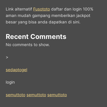
Link alternatif
Fusototo
daftar dan login 100%
aman mudah gampang memberikan jackpot
besar yang bisa anda dapatkan di sini.
Recent Comments
No comments to show.
>
sedaptogel
login
semuttoto
semuttoto
semuttoto