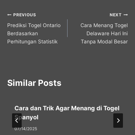
Post
PREVIOUS
NEXT
Prediksi Togel Ontario
Cara Menang Togel
navigation
Berdasarkan
Delaware Hari Ini
Perhitungan Statistik
Tanpa Modal Besar
Similar Posts
Cara dan Trik Agar Menang di Togel
Spanyol
07/14/2025