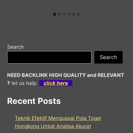
Search
Search
NEED BACKLINK HIGH QUALITY and RELEVANT
?
let us help.
click here
Recent Posts
Teknik Efektif Menguasai Pola Togel
Hongkong Untuk Analisa Akurat