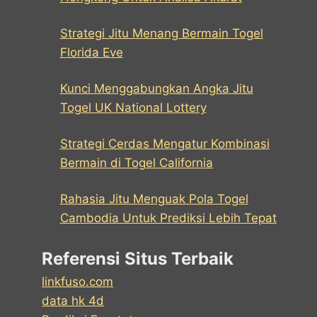
Strategi Jitu Menang Bermain Togel
Florida Eve
Kunci Menggabungkan Angka Jitu
Togel UK National Lottery
Strategi Cerdas Mengatur Kombinasi
Bermain di Togel California
Rahasia Jitu Menguak Pola Togel
Cambodia Untuk Prediksi Lebih Tepat
Referensi Situs Terbaik
linkfuso.com
data hk 4d