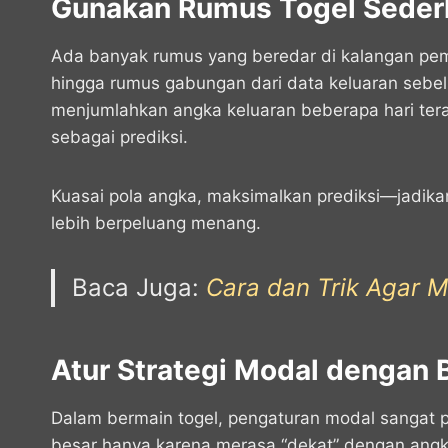
Gunakan Rumus Togel Seder
Ada banyak rumus yang beredar di kalangan pem
hingga rumus gabungan dari data keluaran sebe
menjumlahkan angka keluaran beberapa hari terakh
sebagai prediksi.
Kuasai pola angka, maksimalkan prediksi—jadika
lebih berpeluang menang.
Baca Juga:
Cara dan Trik Agar M
Atur Strategi Modal dengan B
Dalam bermain togel, pengaturan modal sangat 
besar hanya karena merasa “dekat” dengan angka