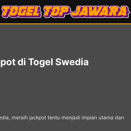
pot di Togel Swedia
dia, meraih jackpot tentu menjadi impian utama dan