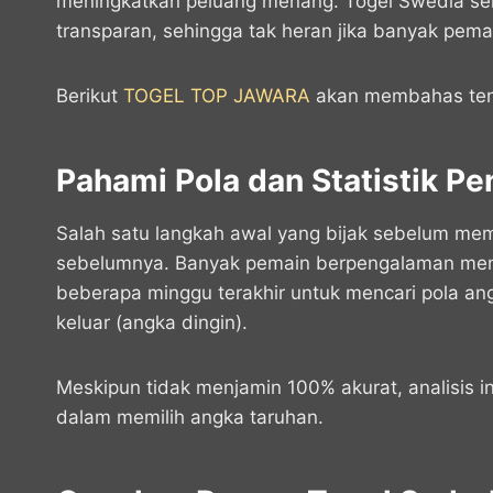
meningkatkan peluang menang. Togel Swedia sen
transparan, sehingga tak heran jika banyak pema
Berikut
TOGEL TOP JAWARA
akan membahas tent
Pahami Pola dan Statistik P
Salah satu langkah awal yang bijak sebelum me
sebelumnya. Banyak pemain berpengalaman menc
beberapa minggu terakhir untuk mencari pola an
keluar (angka dingin).
Meskipun tidak menjamin 100% akurat, analisis i
dalam memilih angka taruhan.