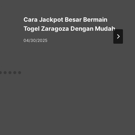
Cara Jackpot Besar Bermain
Togel Zaragoza Dengan Mudah
04/30/2025