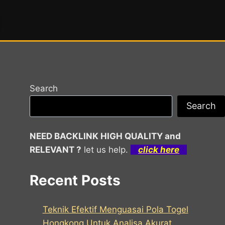
Search
Search
NEED BACKLINK HIGH QUALITY and
RELEVANT ?
let us help.
click here
Recent Posts
Teknik Efektif Menguasai Pola Togel
Hongkong Untuk Analisa Akurat