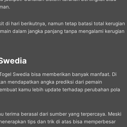
aman.
kit di hari berikutnya, namun tetap batasi total kerugian
ermain dalam jangka panjang tanpa mengalami kerugian
 Swedia
Togel Swedia bisa memberikan banyak manfaat. Di
hkan mendapatkan angka prediksi dari pemain
membuat kamu lebih update terhadap perubahan pola
u terima berasal dari sumber yang terpercaya. Meski
menerapkan tips dan trik di atas bisa memperbesar