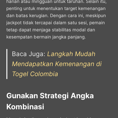
harian atau mingguan untuk taruhan. Selain itu,
penting untuk menentukan target kemenangan
dan batas kerugian. Dengan cara ini, meskipun
jackpot tidak tercapai dalam satu sesi, pemain
tetap dapat menjaga stabilitas modal dan
kesempatan bermain jangka panjang.
Baca Juga:
Langkah Mudah
Mendapatkan Kemenangan di
Togel Colombia
Gunakan Strategi Angka
Kombinasi