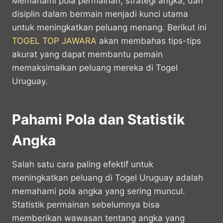
Memahami pola permainan, strategi angka, dan
disiplin dalam bermain menjadi kunci utama
untuk meningkatkan peluang menang. Berikut ini
TOGEL TOP JAWARA
akan membahas tips-tips
akurat yang dapat membantu pemain
memaksimalkan peluang mereka di Togel
Uruguay.
Pahami Pola dan Statistik
Angka
Salah satu cara paling efektif untuk
meningkatkan peluang di Togel Uruguay adalah
memahami pola angka yang sering muncul.
Statistik permainan sebelumnya bisa
memberikan wawasan tentang angka yang