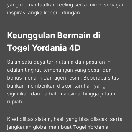
yang memanfaatkan feeling serta mimpi sebagai
inspirasi angka keberuntungan.
Keunggulan Bermain di
Togel Yordania 4D
Salah satu daya tarik utama dari pasaran ini
adalah tingkat kemenangan yang besar dan
bonus menarik dari agen resmi. Beberapa situs
bahkan memberikan diskon taruhan yang
signifikan dan hadiah maksimal hingga jutaan
rupiah.
Kredibilitas sistem, hasil yang bisa dilacak, serta
jangkauan global membuat Togel Yordania