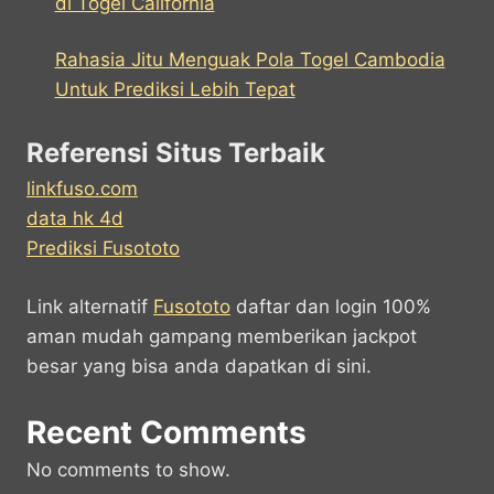
di Togel California
Rahasia Jitu Menguak Pola Togel Cambodia
Untuk Prediksi Lebih Tepat
Referensi Situs Terbaik
linkfuso.com
data hk 4d
Prediksi Fusototo
Link alternatif
Fusototo
daftar dan login 100%
aman mudah gampang memberikan jackpot
besar yang bisa anda dapatkan di sini.
Recent Comments
No comments to show.