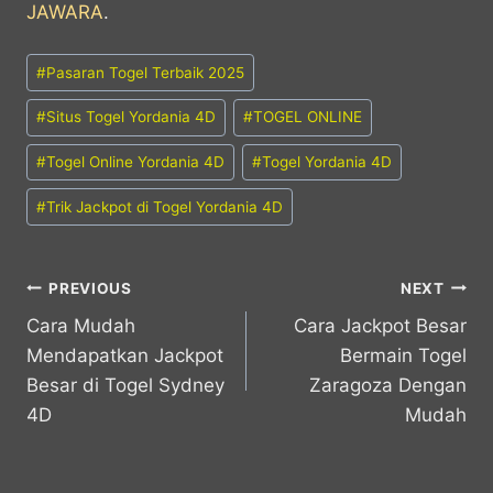
JAWARA
.
Post
#
Pasaran Togel Terbaik 2025
Tags:
#
Situs Togel Yordania 4D
#
TOGEL ONLINE
#
Togel Online Yordania 4D
#
Togel Yordania 4D
#
Trik Jackpot di Togel Yordania 4D
Post
PREVIOUS
NEXT
Cara Mudah
Cara Jackpot Besar
navigation
Mendapatkan Jackpot
Bermain Togel
Besar di Togel Sydney
Zaragoza Dengan
4D
Mudah