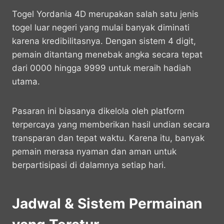
Togel Yordania 4D merupakan salah satu jenis
togel luar negeri yang mulai banyak diminati
karena kredibilitasnya. Dengan sistem 4 digit,
pemain ditantang menebak angka secara tepat
dari 0000 hingga 9999 untuk meraih hadiah
utama.
Pasaran ini biasanya dikelola oleh platform
terpercaya yang memberikan hasil undian secara
transparan dan tepat waktu. Karena itu, banyak
pemain merasa nyaman dan aman untuk
berpartisipasi di dalamnya setiap hari.
Jadwal & Sistem Permainan