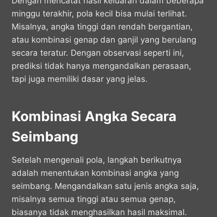
Dengan mencatat hasil keluaran dalam beberapa
minggu terakhir, pola kecil bisa mulai terlihat.
Misalnya, angka tinggi dan rendah bergantian,
atau kombinasi genap dan ganjil yang berulang
secara teratur. Dengan observasi seperti ini,
prediksi tidak hanya mengandalkan perasaan,
tapi juga memiliki dasar yang jelas.
Kombinasi Angka Secara
Seimbang
Setelah mengenali pola, langkah berikutnya
adalah menentukan kombinasi angka yang
seimbang. Mengandalkan satu jenis angka saja,
misalnya semua tinggi atau semua genap,
biasanya tidak menghasilkan hasil maksimal.