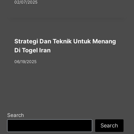
02/07/2025
Strategi Dan Teknik Untuk Menang
Di Togel Iran
06/19/2025
Search
Search