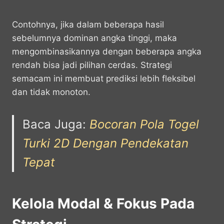
Contohnya, jika dalam beberapa hasil
sebelumnya dominan angka tinggi, maka
mengombinasikannya dengan beberapa angka
rendah bisa jadi pilihan cerdas. Strategi
semacam ini membuat prediksi lebih fleksibel
dan tidak monoton.
Baca Juga:
Bocoran Pola Togel
Turki 2D Dengan Pendekatan
Tepat
Kelola Modal & Fokus Pada