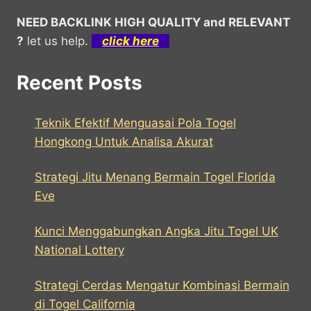
NEED BACKLINK HIGH QUALITY and RELEVANT
?
let us help.
click here
Recent Posts
Teknik Efektif Menguasai Pola Togel
Hongkong Untuk Analisa Akurat
Strategi Jitu Menang Bermain Togel Florida
Eve
Kunci Menggabungkan Angka Jitu Togel UK
National Lottery
Strategi Cerdas Mengatur Kombinasi Bermain
di Togel California