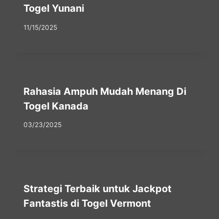
Togel Yunani
11/15/2025
Rahasia Ampuh Mudah Menang Di
Togel Kanada
03/23/2025
Strategi Terbaik untuk Jackpot
Fantastis di Togel Vermont