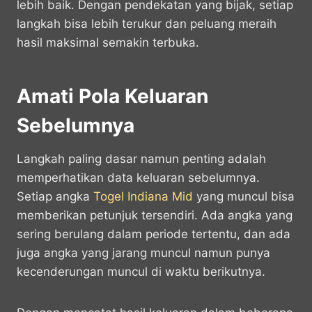
lebih baik. Dengan pendekatan yang bijak, setiap
langkah bisa lebih terukur dan peluang meraih
hasil maksimal semakin terbuka.
Amati Pola Keluaran
Sebelumnya
Langkah paling dasar namun penting adalah
memperhatikan data keluaran sebelumnya.
Setiap angka
Togel Indiana Mid
yang muncul bisa
memberikan petunjuk tersendiri. Ada angka yang
sering berulang dalam periode tertentu, dan ada
juga angka yang jarang muncul namun punya
kecenderungan muncul di waktu berikutnya.