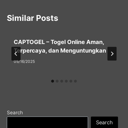
Similar Posts
CAPTOGEL – Togel Online Aman,
Terpercaya, dan Menguntungkan
05/16/2025
Search
Search