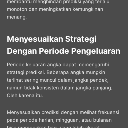
membantu menghindari prediksi yang terlalu
monoton dan meningkatkan kemungkinan
menang.
Menyesuaikan Strategi
Dengan Periode Pengeluaran
Periode keluaran angka dapat memengaruhi
strategi prediksi. Beberapa angka mungkin
terlihat sering muncul dalam jangka pendek,
namun tidak konsisten dalam jangka panjang.
Oleh karena itu.
Menyesuaikan prediksi dengan melihat frekuensi
pada periode harian, mingguan, atau bulanan
bisa memberikan hasil yang lebih akurat.