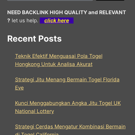
NEED BACKLINK HIGH QUALITY and RELEVANT
?
let us help.
click here
Recent Posts
Teknik Efektif Menguasai Pola Togel
Hongkong Untuk Analisa Akurat
Strategi Jitu Menang Bermain Togel Florida
Eve
Kunci Menggabungkan Angka Jitu Togel UK
National Lottery
Strategi Cerdas Mengatur Kombinasi Bermain
di Togel California