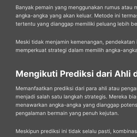
Banyak pemain yang menggunakan rumus atau m
angka-angka yang akan keluar. Metode ini termasu
tertentu yang dianggap memiliki peluang lebih be
Meski tidak menjamin kemenangan, pendekatan i
memperkuat strategi dalam memilih angka-angka
Mengikuti Prediksi dari Ahli
Memanfaatkan prediksi dari para ahli atau peng
menjadi salah satu langkah strategis. Mereka b
menawarkan angka-angka yang dianggap potensia
pengalaman bermain yang penuh kejutan.
Meskipun prediksi ini tidak selalu pasti, kombinas