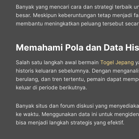
Banyak yang mencari cara dan strategi terbaik
besar. Meskipun keberuntungan tetap menjadi fak
membantu meningkatkan peluang tersebut secara
Memahami Pola dan Data His
Salah satu langkah awal bermain
Togel Jepang
y
historis keluaran sebelumnya. Dengan menganali
berulang, dan tren tertentu, pemain dapat mem
keluar di periode berikutnya.
Banyak situs dan forum diskusi yang menyediaka
ke waktu. Menggunakan data ini untuk mengidenti
bisa menjadi langkah strategis yang efektif.