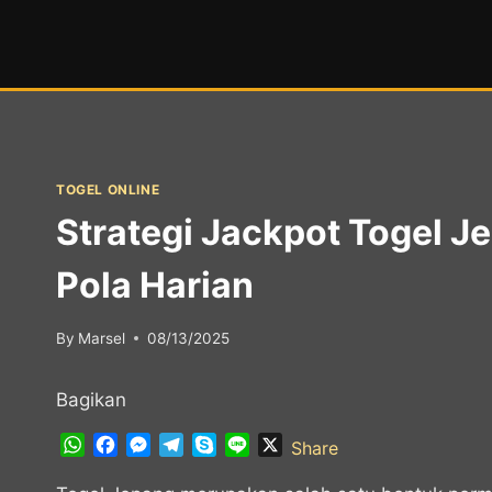
Skip
to
content
TOGEL ONLINE
Strategi Jackpot Togel 
Pola Harian
By
Marsel
08/13/2025
Bagikan
W
F
M
T
S
L
X
Share
h
a
e
e
k
i