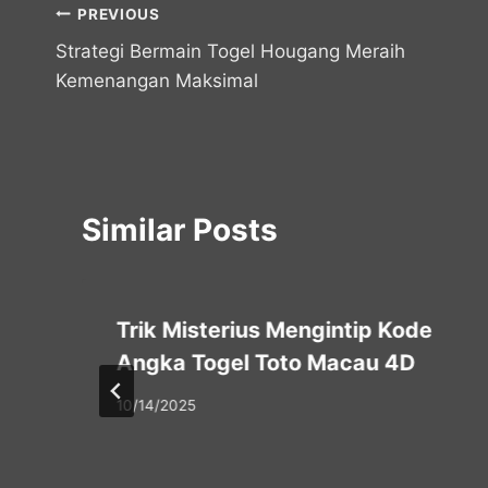
Post
PREVIOUS
Strategi Bermain Togel Hougang Meraih
navigation
Kemenangan Maksimal
Similar Posts
Trik Misterius Mengintip Kode
Angka Togel Toto Macau 4D
10/14/2025