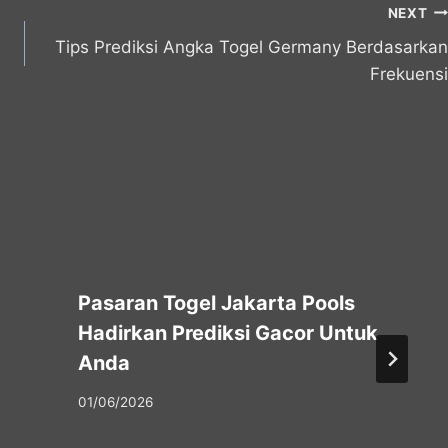
NEXT
Tips Prediksi Angka Togel Germany Berdasarkan
Frekuensi
Pasaran Togel Jakarta Pools
Hadirkan Prediksi Gacor Untuk
Anda
01/06/2026