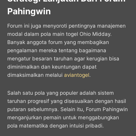
Pahingwin
Forum ini juga menyoroti pentingnya manajemen
modal dalam pola main togel Ohio Midday.
Banyak anggota forum yang membagikan
pengalaman mereka tentang bagaimana
mengatur besaran taruhan agar kerugian bisa
diminimalkan dan keuntungan dapat
dimaksimalkan melalui
aviantogel
.
Salah satu pola yang populer adalah sistem
taruhan progresif yang disesuaikan dengan hasil
putaran sebelumnya. Selain itu, Forum Pahingwin
menganjurkan pemain untuk menggabungkan
pola matematika dengan intuisi pribadi.