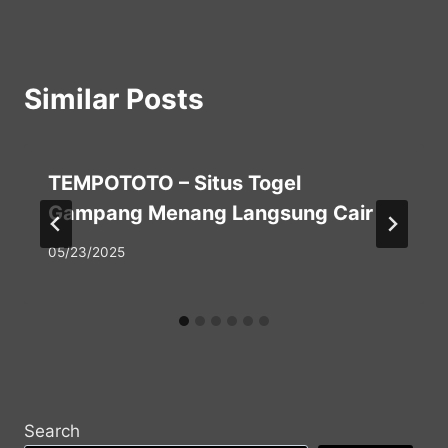
Similar Posts
TEMPOTOTO – Situs Togel
Gampang Menang Langsung Cair
05/23/2025
Search