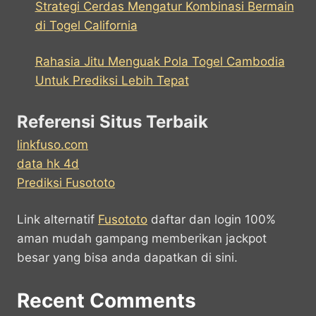
Strategi Cerdas Mengatur Kombinasi Bermain
di Togel California
Rahasia Jitu Menguak Pola Togel Cambodia
Untuk Prediksi Lebih Tepat
Referensi Situs Terbaik
linkfuso.com
data hk 4d
Prediksi Fusototo
Link alternatif
Fusototo
daftar dan login 100%
aman mudah gampang memberikan jackpot
besar yang bisa anda dapatkan di sini.
Recent Comments