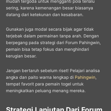
mudah tergoda untuk mengganti pola terlalu
sering, karena kemenangan besar biasanya
datang dari ketekunan dan kesabaran.
Gunakan juga modal secara bijak agar tidak
terjebak dalam permainan tanpa arah. Dengan
berpegang pada strategi dari Forum Pahingwin,
pemain bisa tetap fokus dan menghindari
kerugian besar.
Jangan bertaruh sebelum riset! Pelajari analisa
angka dan paito warna lengkap di
Pahingwin
,
tempat favorit para pemain togel untuk
meningkatkan peluang menang mereka.
Strategi Lanjutan Dari Forum