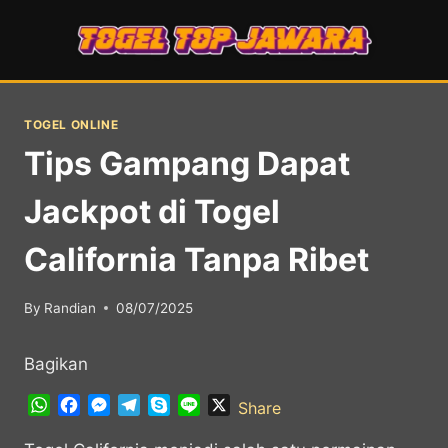
Skip
to
content
TOGEL ONLINE
Tips Gampang Dapat
Jackpot di Togel
California Tanpa Ribet
By
Randian
08/07/2025
Bagikan
W
F
M
T
S
L
X
Share
h
a
e
e
k
i