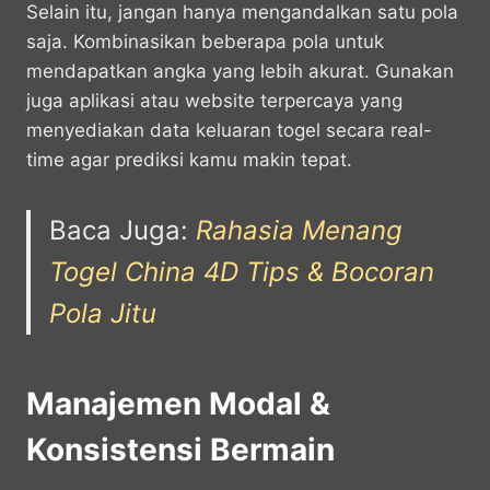
Selain itu, jangan hanya mengandalkan satu pola
saja. Kombinasikan beberapa pola untuk
mendapatkan angka yang lebih akurat. Gunakan
juga aplikasi atau website terpercaya yang
menyediakan data keluaran togel secara real-
time agar prediksi kamu makin tepat.
Baca Juga:
Rahasia Menang
Togel China 4D Tips & Bocoran
Pola Jitu
Manajemen Modal &
Konsistensi Bermain