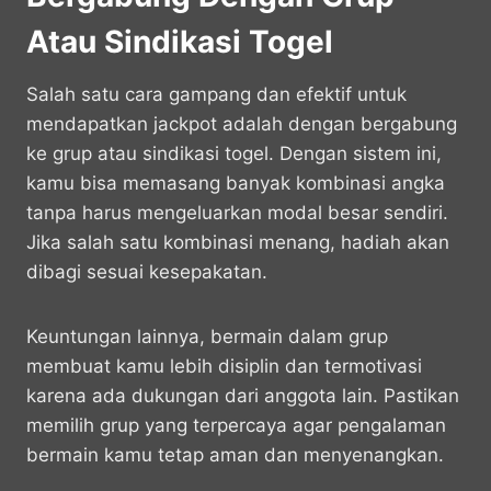
Atau Sindikasi Togel
Salah satu cara gampang dan efektif untuk
mendapatkan jackpot adalah dengan bergabung
ke grup atau sindikasi togel. Dengan sistem ini,
kamu bisa memasang banyak kombinasi angka
tanpa harus mengeluarkan modal besar sendiri.
Jika salah satu kombinasi menang, hadiah akan
dibagi sesuai kesepakatan.
Keuntungan lainnya, bermain dalam grup
membuat kamu lebih disiplin dan termotivasi
karena ada dukungan dari anggota lain. Pastikan
memilih grup yang terpercaya agar pengalaman
bermain kamu tetap aman dan menyenangkan.