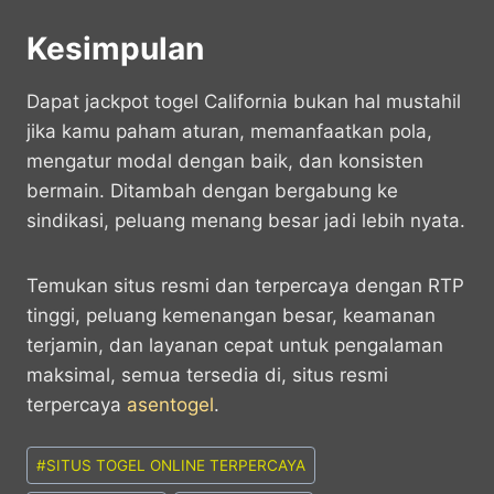
Kesimpulan
Dapat jackpot togel California bukan hal mustahil
jika kamu paham aturan, memanfaatkan pola,
mengatur modal dengan baik, dan konsisten
bermain. Ditambah dengan bergabung ke
sindikasi, peluang menang besar jadi lebih nyata.
Temukan situs resmi dan terpercaya dengan RTP
tinggi, peluang kemenangan besar, keamanan
terjamin, dan layanan cepat untuk pengalaman
maksimal, semua tersedia di, situs resmi
terpercaya
asentogel
.
Post
#
SITUS TOGEL ONLINE TERPERCAYA
Tags: