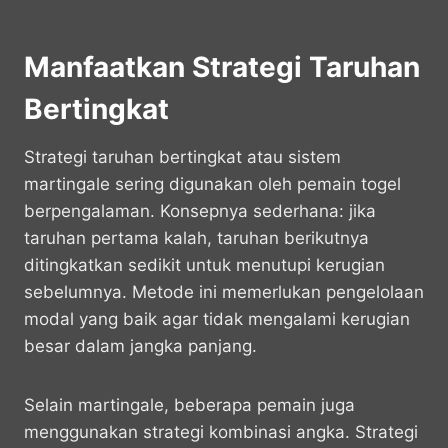
Manfaatkan Strategi Taruhan
Bertingkat
Strategi taruhan bertingkat atau sistem
martingale sering digunakan oleh pemain togel
berpengalaman. Konsepnya sederhana: jika
taruhan pertama kalah, taruhan berikutnya
ditingkatkan sedikit untuk menutupi kerugian
sebelumnya. Metode ini memerlukan pengelolaan
modal yang baik agar tidak mengalami kerugian
besar dalam jangka panjang.
Selain martingale, beberapa pemain juga
menggunakan strategi kombinasi angka. Strategi