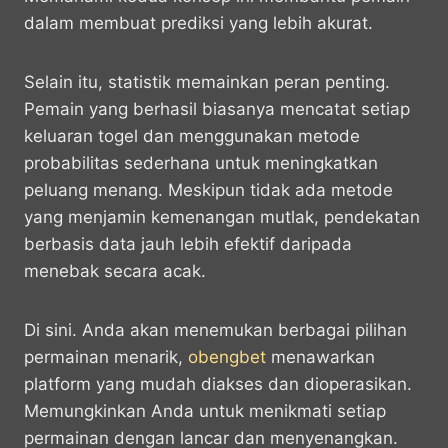
dalam membuat prediksi yang lebih akurat.
Selain itu, statistik memainkan peran penting.
Pemain yang berhasil biasanya mencatat setiap
keluaran togel dan menggunakan metode
probabilitas sederhana untuk meningkatkan
peluang menang. Meskipun tidak ada metode
yang menjamin kemenangan mutlak, pendekatan
berbasis data jauh lebih efektif daripada
menebak secara acak.
Di sini. Anda akan menemukan berbagai pilihan
permainan menarik,
obengbet
menawarkan
platform yang mudah diakses dan dioperasikan.
Memungkinkan Anda untuk menikmati setiap
permainan dengan lancar dan menyenangkan.