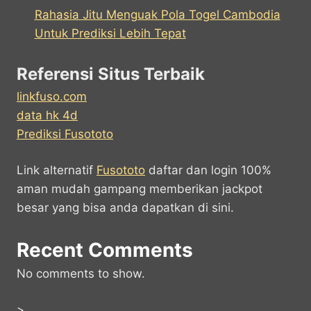
Rahasia Jitu Menguak Pola Togel Cambodia
Untuk Prediksi Lebih Tepat
Referensi Situs Terbaik
linkfuso.com
data hk 4d
Prediksi Fusototo
Link alternatif
Fusototo
daftar dan login 100%
aman mudah gampang memberikan jackpot
besar yang bisa anda dapatkan di sini.
Recent Comments
No comments to show.
>