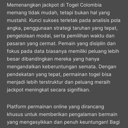
Memenangkan jackpot di Togel Colombia
memang tidak mudah, tetapi bukan hal yang
mustahil. Kunci sukses terletak pada analisis pola
angka, penggunaan strategi taruhan yang tepat,
pengelolaan modal, serta pemilihan waktu dan
pasaran yang cermat. Pemain yang disiplin dan
fokus pada data biasanya memiliki peluang lebih
besar dibandingkan mereka yang hanya
mengandalkan keberuntungan semata. Dengan
pendekatan yang tepat, permainan togel bisa
menjadi lebih terstruktur dan peluang meraih
jackpot meningkat secara signifikan.
Platform permainan online yang dirancang
khusus untuk memberikan pengalaman bermain
yang mengasyikkan dan penuh keuntungan! Bagi