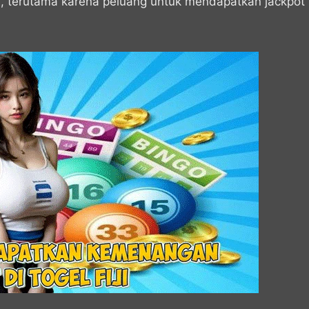
n, terutama karena peluang untuk mendapatkan jackpot