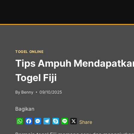
Skip
to
content
TOGEL ONLINE
Tips Ampuh Mendapatkan
Togel Fiji
By
Benny
09/10/2025
Bagikan
W
F
M
T
S
L
X
Share
h
a
e
e
k
i