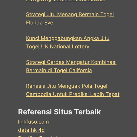
Strategi Jitu Menang Bermain Togel
Florida Eve
Kunci Menggabungkan Angka Jitu
Togel UK National Lottery
Strategi Cerdas Mengatur Kombinasi
Bermain di Togel California
Rahasia Jitu Menguak Pola Togel
Cambodia Untuk Prediksi Lebih Tepat
Referensi Situs Terbaik
linkfuso.com
data hk 4d