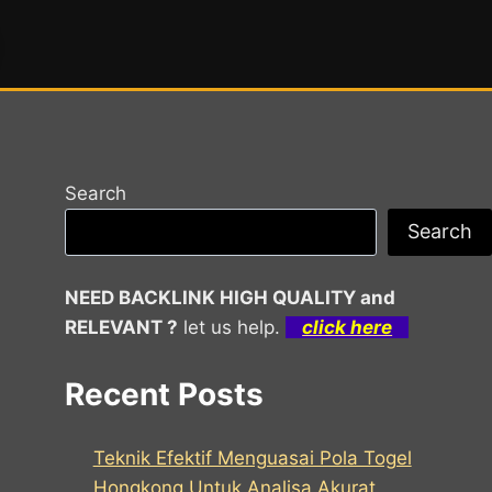
Search
Search
NEED BACKLINK HIGH QUALITY and
RELEVANT ?
let us help.
click here
Recent Posts
Teknik Efektif Menguasai Pola Togel
Hongkong Untuk Analisa Akurat