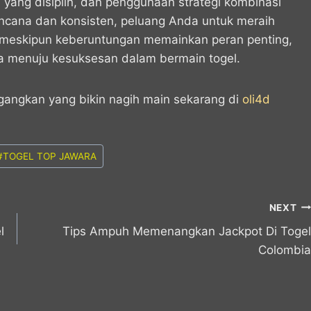
ng disiplin, dan penggunaan strategi kombinasi
ncana dan konsisten, peluang Anda untuk meraih
 meskipun keberuntungan memainkan peran penting,
ma menuju kesuksesan dalam bermain togel.
gangkan yang bikin nagih main sekarang di
oli4d
#
TOGEL TOP JAWARA
NEXT
l
Tips Ampuh Memenangkan Jackpot Di Togel
Colombia