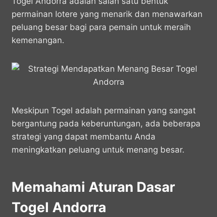
a
c
s
l
y
n
Togel Andorra adalah salah satu bentuk
t
e
s
e
p
e
permainan lotere yang menarik dan menawarkan
s
b
e
g
e
peluang besar bagi para pemain untuk meraih
A
o
n
r
kemenangan.
p
o
g
a
p
k
e
m
r
Meskipun Togel adalah permainan yang sangat
bergantung pada keberuntungan, ada beberapa
strategi yang dapat membantu Anda
meningkatkan peluang untuk menang besar.
Memahami Aturan Dasar
Togel Andorra