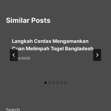
Similar Posts
Langkah Cerdas Mengamankan
Cuan Melimpah Togel Bangladesh
11/04/2025
Search