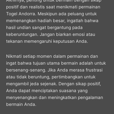
Akhirnya, penting untuk bermain dengan sikap
positif dan realistis saat menikmati permainan
Togel Andorra. Meskipun ada peluang untuk
memenangkan hadiah besar, ingatlah bahwa
hasil undian sangat bergantung pada
keberuntungan. Jangan biarkan emosi atau
tekanan memengaruhi keputusan Anda.
Nikmati setiap momen dalam permainan dan
ingat bahwa tujuan utama bermain adalah untuk
bersenang-senang. Jika Anda merasa frustrasi
atau tidak beruntung, pertimbangkan untuk
mengambil jeda sejenak. Dengan sikap positif,
Anda dapat menciptakan suasana yang
menyenangkan dan meningkatkan pengalaman
bermain Anda.