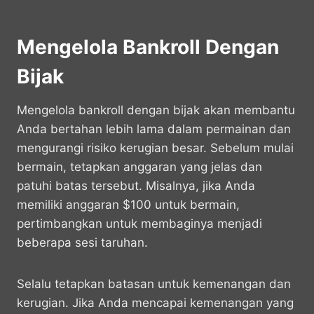
Mengelola Bankroll Dengan
Bijak
Mengelola bankroll dengan bijak akan membantu
Anda bertahan lebih lama dalam permainan dan
mengurangi risiko kerugian besar. Sebelum mulai
bermain, tetapkan anggaran yang jelas dan
patuhi batas tersebut. Misalnya, jika Anda
memiliki anggaran $100 untuk bermain,
pertimbangkan untuk membaginya menjadi
beberapa sesi taruhan.
Selalu tetapkan batasan untuk kemenangan dan
kerugian. Jika Anda mencapai kemenangan yang