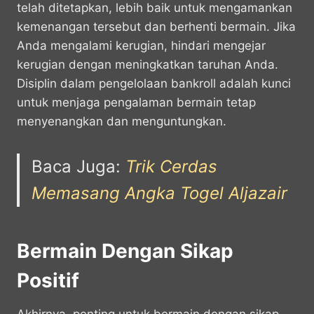
telah ditetapkan, lebih baik untuk mengamankan
kemenangan tersebut dan berhenti bermain. Jika
Anda mengalami kerugian, hindari mengejar
kerugian dengan meningkatkan taruhan Anda.
Disiplin dalam pengelolaan bankroll adalah kunci
untuk menjaga pengalaman bermain tetap
menyenangkan dan menguntungkan.
Baca Juga:
Trik Cerdas
Memasang Angka Togel Aljazair
Bermain Dengan Sikap
Positif