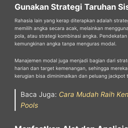
Gunakan Strategi Taruhan Si
Rahasia lain yang kerap diterapkan adalah strate
memilih angka secara acak, melainkan menggunak
pola, atau strategi kombinasi angka. Pendekata
kemungkinan angka tanpa menguras modal.
Manajemen modal juga menjadi bagian dari strat
harian dan target kemenangan, sehingga mereka t
kerugian bisa diminimalkan dan peluang jackpot t
Baca Juga:
Cara Mudah Raih Ke
Pools