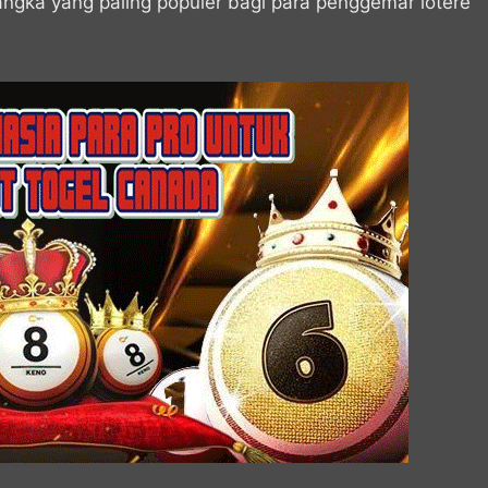
ngka yang paling populer bagi para penggemar lotere