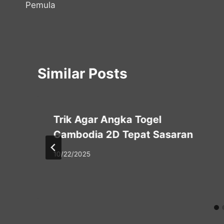
Pemula
Similar Posts
Trik Agar Angka Togel
Cambodia 2D Tepat Sasaran
10/22/2025