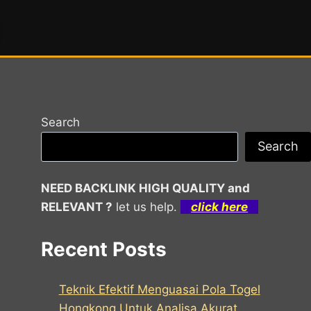
Search
Search
NEED BACKLINK HIGH QUALITY and
RELEVANT ?
let us help.
click here
Recent Posts
Teknik Efektif Menguasai Pola Togel
Hongkong Untuk Analisa Akurat