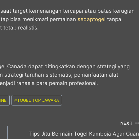
saat target kemenangan tercapai atau batas kerugian
etap bisa menikmati permainan
sedaptogel
tanpa
tetap realistis.
gel Canada dapat ditingkatkan dengan strategi yang
 strategi taruhan sistematis, pemanfaatan alat
menjadi rahasia para pemain profesional.
INE
#
TOGEL TOP JAWARA
NEXT
Tips Jitu Bermain Togel Kamboja Agar Cuan