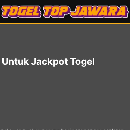
o Untuk Jackpot Togel