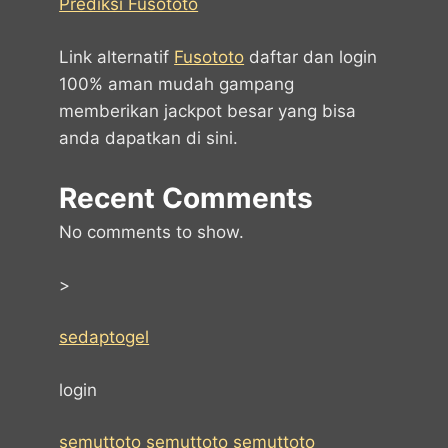
Prediksi Fusototo
Link alternatif
Fusototo
daftar dan login
100% aman mudah gampang
memberikan jackpot besar yang bisa
anda dapatkan di sini.
Recent Comments
No comments to show.
>
sedaptogel
login
semuttoto
semuttoto
semuttoto