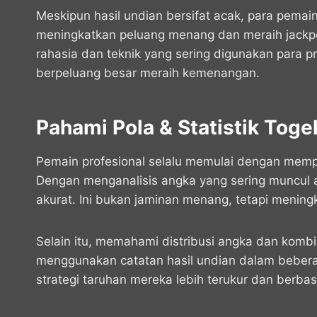
Meskipun hasil undian bersifat acak, para pemain
meningkatkan peluang menang dan meraih jackpot
rahasia dan teknik yang sering digunakan para p
berpeluang besar meraih kemenangan.
Pahami Pola & Statistik Toge
Pemain profesional selalu memulai dengan mempel
Dengan menganalisis angka yang sering muncul a
akurat. Ini bukan jaminan menang, tetapi menin
Selain itu, memahami distribusi angka dan kombi
menggunakan catatan hasil undian dalam beberap
strategi taruhan mereka lebih terukur dan berbas